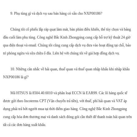
9. Phụ tùng gì và dịch vụ sau bán hàng có sẵn cho NXP00186?
Chúng tôi cổ phiếu lắp ráp quạt làm mát, bàn phím điều khiển, thẻ tùy chọn và bảng
đầu cuối làm phụ tùng. Công nghệ Bắc Kinh Zhongping cung cấp hỗ trợ kỹ thuật 24 giờ
qua điện thoại và email. Chúng tôi cũng cung cấp dịch vụ đưa vào hoạt động tại chỗ, bảo
trì phòng ngừa và sửa chữa ổ đĩa. Liên hệ với chúng tôi về giá hợp đồng dịch vụ.
10. Những cân nhắc về hải quan, thuế quan và thuế quan nhập khẩu khi nhập khẩu
NXP00186 là gì?
Mã HTSUS là 8504.40.6010 và phân loại ECCN là EAR99. Các lô hàng quốc tế
được gửi theo Incoterms CPT (Vận chuyển trả tiền), với thuế, phí hải quan và VAT áp
dụng phải trả bởi người mua tại thời điểm giao hàng. Công nghệ Bắc Kinh Zhongping
cung cấp hóa đơn thương mại và danh sách đóng gói cần thiết để thanh toán hải quan trên
tất cả các đơn hàng xuất khẩu.