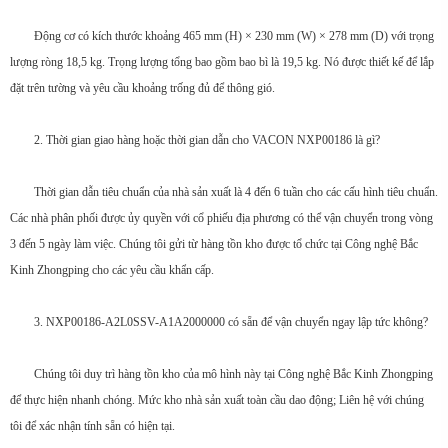
Động cơ có kích thước khoảng 465 mm (H) × 230 mm (W) × 278 mm (D) với trọng
lượng ròng 18,5 kg. Trọng lượng tổng bao gồm bao bì là 19,5 kg. Nó được thiết kế để lắp
đặt trên tường và yêu cầu khoảng trống đủ để thông gió.
2. Thời gian giao hàng hoặc thời gian dẫn cho VACON NXP00186 là gì?
Thời gian dẫn tiêu chuẩn của nhà sản xuất là 4 đến 6 tuần cho các cấu hình tiêu chuẩn.
Các nhà phân phối được ủy quyền với cổ phiếu địa phương có thể vận chuyển trong vòng
3 đến 5 ngày làm việc. Chúng tôi gửi từ hàng tồn kho được tổ chức tại Công nghệ Bắc
Kinh Zhongping cho các yêu cầu khẩn cấp.
3. NXP00186-A2L0SSV-A1A2000000 có sẵn để vận chuyển ngay lập tức không?
Chúng tôi duy trì hàng tồn kho của mô hình này tại Công nghệ Bắc Kinh Zhongping
để thực hiện nhanh chóng. Mức kho nhà sản xuất toàn cầu dao động; Liên hệ với chúng
tôi để xác nhận tính sẵn có hiện tại.