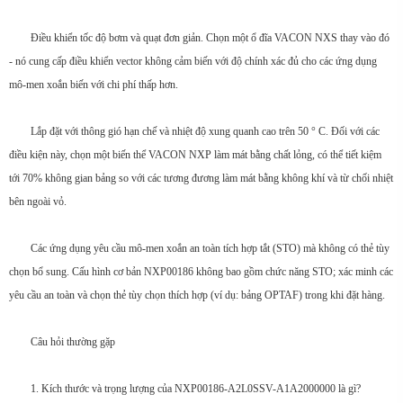
Điều khiển tốc độ bơm và quạt đơn giản. Chọn một ổ đĩa VACON NXS thay vào đó
- nó cung cấp điều khiển vector không cảm biến với độ chính xác đủ cho các ứng dụng
mô-men xoắn biến với chi phí thấp hơn.
Lắp đặt với thông gió hạn chế và nhiệt độ xung quanh cao trên 50 ° C. Đối với các
điều kiện này, chọn một biến thể VACON NXP làm mát bằng chất lỏng, có thể tiết kiệm
tới 70% không gian bảng so với các tương đương làm mát bằng không khí và từ chối nhiệt
bên ngoài vỏ.
Các ứng dụng yêu cầu mô-men xoắn an toàn tích hợp tắt (STO) mà không có thẻ tùy
chọn bổ sung. Cấu hình cơ bản NXP00186 không bao gồm chức năng STO; xác minh các
yêu cầu an toàn và chọn thẻ tùy chọn thích hợp (ví dụ: bảng OPTAF) trong khi đặt hàng.
Câu hỏi thường gặp
1. Kích thước và trọng lượng của NXP00186-A2L0SSV-A1A2000000 là gì?