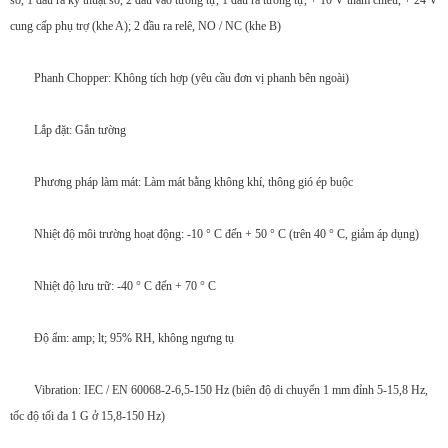
số, 1 đầu ra kỹ thuật số, 2 đầu vào tương tự, 1 đầu ra tương tự, + 10 V tham chiếu, + 24 V
cung cấp phụ trợ (khe A); 2 đầu ra relê, NO / NC (khe B)
Phanh Chopper: Không tích hợp (yêu cầu đơn vị phanh bên ngoài)
Lắp đặt: Gắn tường
Phương pháp làm mát: Làm mát bằng không khí, thông gió ép buộc
Nhiệt độ môi trường hoạt động: -10 ° C đến + 50 ° C (trên 40 ° C, giảm áp dụng)
Nhiệt độ lưu trữ: -40 ° C đến + 70 ° C
Độ ẩm: amp; lt; 95% RH, không ngưng tụ
Vibration: IEC / EN 60068-2-6,5-150 Hz (biên độ di chuyển 1 mm đỉnh 5-15,8 Hz,
tốc độ tối đa 1 G ở 15,8-150 Hz)