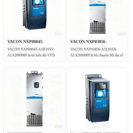
VACON NXP00045-
VACON NXP03856-
A5H1SSV-A1A2000···
A5L0SSB-A1A2000···
VACON NXP00045-A5H1SSV-
VACON NXP03856-A5L0SSB-
A1A2000000 là bộ biến tần VFD
A1A2000000 là bộ chuyển đổi tần số
22kW và ổ đĩa vector hiệu suất cao
công suất cao trong loạt VACON N···
tr···