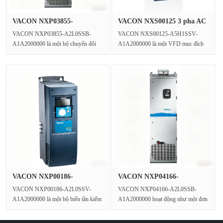
VACON NXP03855-
VACON NXS00125 3 pha AC
A2L0SSB-A1A2000···
Mục đí···
VACON NXP03855-A2L0SSB-
VACON NXS00125-A5H1SSV-
A1A2000000 là một bộ chuyển đổi
A1A2000000 là một VFD mục đích
tần số điều khiển vector vòng kí···
chung 5,5 kW trong dòng VACON
NXS, hoạt···
VACON NXP00186-
VACON NXP04166-
A2L0SSV-A1A2000···
A2L0SSB-A1A2000···
VACON NXP00186-A2L0SSV-
VACON NXP04166-A2L0SSB-
A1A2000000 là một bộ biến tần kiểm
A1A2000000 hoạt động như một đơn
soát vector loạt Vacon NXP hoạt đ···
vị biến tần hiệu suất cao trong ···