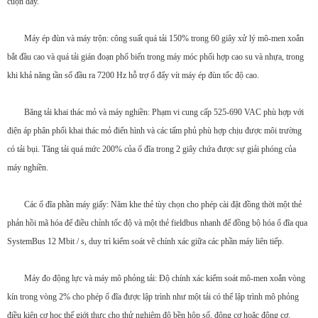
cuộn dây.
Máy ép đùn và máy trộn: công suất quá tải 150% trong 60 giây xử lý mô-men xoắn
bắt đầu cao và quá tải gián đoạn phổ biến trong máy móc phối hợp cao su và nhựa, trong
khi khả năng tần số đầu ra 7200 Hz hỗ trợ ổ đẩy vít máy ép đùn tốc độ cao.
Băng tải khai thác mỏ và máy nghiền: Phạm vi cung cấp 525-690 VAC phù hợp với
điện áp phân phối khai thác mỏ điển hình và các tấm phủ phù hợp chịu được môi trường
có tải bụi. Tăng tải quá mức 200% của ổ đĩa trong 2 giây chứa được sự giải phóng của
máy nghiền.
Các ổ đĩa phần máy giấy: Năm khe thẻ tùy chọn cho phép cài đặt đồng thời một thẻ
phản hồi mã hóa để điều chỉnh tốc độ và một thẻ fieldbus nhanh để đồng bộ hóa ổ đĩa qua
SystemBus 12 Mbit / s, duy trì kiểm soát vẽ chính xác giữa các phần máy liên tiếp.
Máy đo động lực và máy mô phỏng tải: Độ chính xác kiểm soát mô-men xoắn vòng
kín trong vòng 2% cho phép ổ đĩa được lập trình như một tải có thể lập trình mô phỏng
điều kiện cơ học thế giới thực cho thử nghiệm độ bền hộp số, động cơ hoặc động cơ.