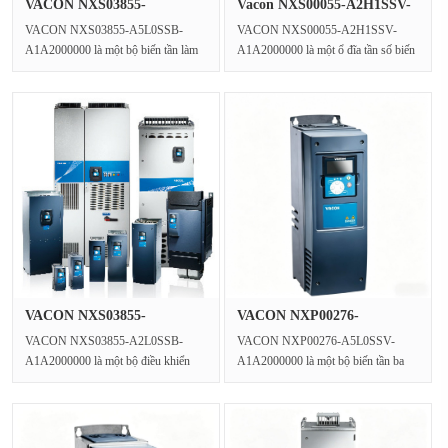
VACON NXS03855-
Vacon NXS00055-A2H1SSV-
A5L0SSB-A1A2000···
A1A2000···
VACON NXS03855-A5L0SSB-
VACON NXS00055-A2H1SSV-
A1A2000000 là một bộ biến tần làm
A1A2000000 là một ổ đĩa tần số biến
mát chất lỏng độc lập được b···
3 pha từ loạt NXS, hoạt động···
VACON NXS03855-
VACON NXP00276-
A2L0SSB-A1A2000···
A5L0SSV-A1A2000···
VACON NXS03855-A2L0SSB-
VACON NXP00276-A5L0SSV-
A1A2000000 là một bộ điều khiển
A1A2000000 là một bộ biến tần ba
tốc độ AC công nghiệp nặng và đ···
pha VFD làm mát bằng chất lỏng
đư···