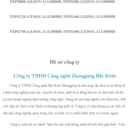
NXP00806-A2L0SSV-A1A2000000, NXP01006-A2L0SSV-A1A2000000
NXP01256-A2L0SSG-A1A2000000, NXP01446-A2L0SSG-A1A2000000
NXP01706-A2L0SSG-A1A2000000, NXP02086-A2L0SSG-A1A2000000
Hồ sơ công ty
Công ty TNHH Công nghệ Zhongping Bắc Kinh
Công ty TNHH Công nghệ Bắc Kinh Zhongping là nhà cung cấp dịch vụ tự động hó
a điện công nghiệp toàn cầu, chuyên về robot, thiết bị tự động hóa và các linh kiện cốt lõi.
Là một doanh nghiệp định hướng công nghệ, chúng tôi tích hợp nghiên cứu khoa học, thiế
t kế, tiếp thị, dịch vụ kỹ thuật và thương mại quốc tế. Công ty có văn phòng tại các tỉnh, th
ành phố công nghiệp quan trọng trên cả nước và có nhiều điểm dịch vụ ở nước ngoài.
Công ty tuân thủ sứ mệnh "làm cho sản xuất thông minh trở nên đơn giản hơn". Côn