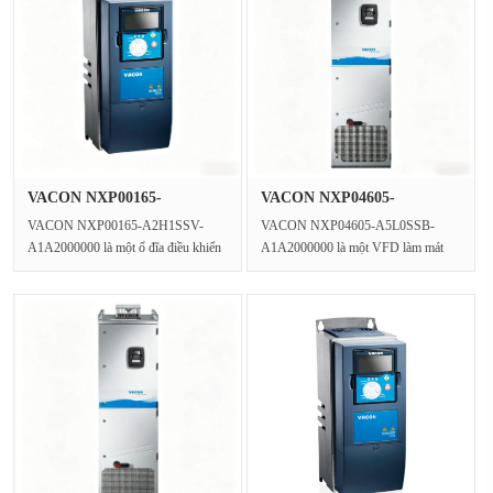
VACON NXP00165-
VACON NXP04605-
A2H1SSV-A1A2000···
A5L0SSB-A1A2000···
VACON NXP00165-A2H1SSV-
VACON NXP04605-A5L0SSB-
A1A2000000 là một ổ đĩa điều khiển
A1A2000000 là một VFD làm mát
vector 16 Amp, một ổ đĩa AC 3 ···
bằng chất lỏng hiệu suất cao (Động
c···