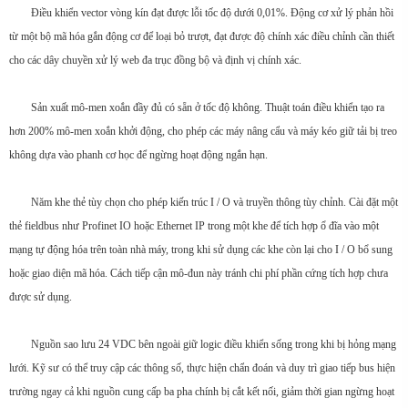
Điều khiển vector vòng kín đạt được lỗi tốc độ dưới 0,01%. Động cơ xử lý phản hồi
từ một bộ mã hóa gắn động cơ để loại bỏ trượt, đạt được độ chính xác điều chỉnh cần thiết
cho các dây chuyền xử lý web đa trục đồng bộ và định vị chính xác.
Sản xuất mô-men xoắn đầy đủ có sẵn ở tốc độ không. Thuật toán điều khiển tạo ra
hơn 200% mô-men xoắn khởi động, cho phép các máy nâng cẩu và máy kéo giữ tải bị treo
không dựa vào phanh cơ học để ngừng hoạt động ngắn hạn.
Năm khe thẻ tùy chọn cho phép kiến trúc I / O và truyền thông tùy chỉnh. Cài đặt một
thẻ fieldbus như Profinet IO hoặc Ethernet IP trong một khe để tích hợp ổ đĩa vào một
mạng tự động hóa trên toàn nhà máy, trong khi sử dụng các khe còn lại cho I / O bổ sung
hoặc giao diện mã hóa. Cách tiếp cận mô-đun này tránh chi phí phần cứng tích hợp chưa
được sử dụng.
Nguồn sao lưu 24 VDC bên ngoài giữ logic điều khiển sống trong khi bị hỏng mạng
lưới. Kỹ sư có thể truy cập các thông số, thực hiện chẩn đoán và duy trì giao tiếp bus hiện
trường ngay cả khi nguồn cung cấp ba pha chính bị cắt kết nối, giảm thời gian ngừng hoạt