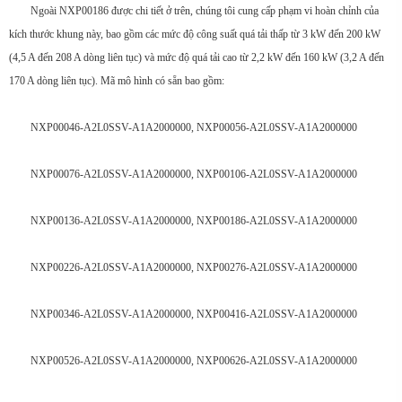
Ngoài NXP00186 được chi tiết ở trên, chúng tôi cung cấp phạm vi hoàn chỉnh của
kích thước khung này, bao gồm các mức độ công suất quá tải thấp từ 3 kW đến 200 kW
(4,5 A đến 208 A dòng liên tục) và mức độ quá tải cao từ 2,2 kW đến 160 kW (3,2 A đến
170 A dòng liên tục). Mã mô hình có sẵn bao gồm:
NXP00046-A2L0SSV-A1A2000000, NXP00056-A2L0SSV-A1A2000000
NXP00076-A2L0SSV-A1A2000000, NXP00106-A2L0SSV-A1A2000000
NXP00136-A2L0SSV-A1A2000000, NXP00186-A2L0SSV-A1A2000000
NXP00226-A2L0SSV-A1A2000000, NXP00276-A2L0SSV-A1A2000000
NXP00346-A2L0SSV-A1A2000000, NXP00416-A2L0SSV-A1A2000000
NXP00526-A2L0SSV-A1A2000000, NXP00626-A2L0SSV-A1A2000000