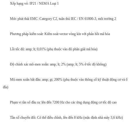
Xếp hạng vỏ: IP21 / NEMA Loại 1
Mức phát thải EMC: Category C2, tuân thủ IEC / EN 61800-3, môi trường 2
Phương pháp kiểm soát: Kiểm soát vector vòng kín với phản hồi mã hóa
Lỗi tốc độ: amp; lt; 0,01% (phụ thuộc vào độ phân giải mã hóa)
Độ chính xác mô-men xoắn: amp; lt; 2% (amp; lt; 5% ở tốc độ không)
Mô-men xoắn bắt đầu: amp; gt; 200% (phụ thuộc vào thông số kỹ thuật động cơ và ổ
đĩa)
Phạm vi tần số đầu ra: lên đến 7200 Hz cho các ứng dụng động cơ tốc độ cao
Tần số chuyển đổi: Có thể điều chỉnh, lên đến 8 kHz (mặc định nhà máy 3,6 kHz)