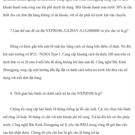
khoản thanh toán ròng sau khi phê duyệt tín dụng. Một khoản thanh toán trước 30% là cần
thiết cho các đơn đặt hàng không có tài khoản, với số dư phải trả trước khi vận chuyển.
7.Làm thế nào để cài đặt NXP00186-A2L0SSV-A1A2000000 và yêu cầu vỏ là gì?
Động cơ được gắn trên một bề mặt dọc bằng cách sử dụng bốn điểm cố định. Nó đòi
hỏi môi trường vỏ IP21 / NEMA Type 1. Cung cấp khoảng cách tối thiểu 100 mm trên và
dưới đơn vị và 20 mm ở mỗi bên để dòng không khí làm mát đủ. Công nghệ Bắc Kinh
Zhongping cung cấp một hướng dẫn lắp đặt và danh sách kiểm tra trước khi đưa vào sử
dụng với mỗi đơn đặt hàng.
8. Thời gian bảo hành và chính sách trả lại cho NXP00186 là gì?
Chúng tôi cung cấp bảo hành 18 tháng chống lại lỗi sản xuất. Các tùy chọn bảo hành
mở rộng 24 hoặc 36 tháng có sẵn với một khoản phí bổ sung. Trả lại đòi hỏi sự cho phép
trước; Công nghệ Bắc Kinh Zhongping xử lý yêu cầu RMA trong vòng 48 giờ làm việc
sau khi nhận được. Chúng tôi yêu cầu bao bì gốc cho lô hàng trở lại.