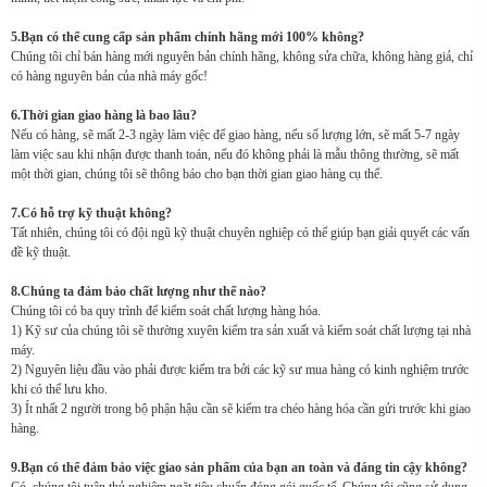
5.Bạn có thể cung cấp sản phẩm chính hãng mới 100% không?
Chúng tôi chỉ bán hàng mới nguyên bản chính hãng, không sửa chữa, không hàng giả, chỉ
có hàng nguyên bản của nhà máy gốc!
6.Thời gian giao hàng là bao lâu?
Nếu có hàng, sẽ mất 2-3 ngày làm việc để giao hàng, nếu số lượng lớn, sẽ mất 5-7 ngày
làm việc sau khi nhận được thanh toán, nếu đó không phải là mẫu thông thường, sẽ mất
một thời gian, chúng tôi sẽ thông báo cho bạn thời gian giao hàng cụ thể.
7.Có hỗ trợ kỹ thuật không?
Tất nhiên, chúng tôi có đội ngũ kỹ thuật chuyên nghiệp có thể giúp bạn giải quyết các vấn
đề kỹ thuật.
8.Chúng ta đảm bảo chất lượng như thế nào?
Chúng tôi có ba quy trình để kiểm soát chất lượng hàng hóa.
1) Kỹ sư của chúng tôi sẽ thường xuyên kiểm tra sản xuất và kiểm soát chất lượng tại nhà
máy.
2) Nguyên liệu đầu vào phải được kiểm tra bởi các kỹ sư mua hàng có kinh nghiệm trước
khi có thể lưu kho.
3) Ít nhất 2 người trong bộ phận hậu cần sẽ kiểm tra chéo hàng hóa cần gửi trước khi giao
hàng.
9.Bạn có thể đảm bảo việc giao sản phẩm của bạn an toàn và đáng tin cậy không?