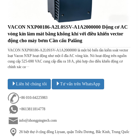
VACON NXP00186-A2L0SSV-A1A2000000 Động cơ AC
vòng kín làm mát bằng không khí với điều khiển vector
động cho máy bơm Cần cẩu Palăng
VACON NXP00186-A2L0SSV-A1A2000000 là một bộ biến tần kiểm soát vector
loạt Vacon NXP hoạt động như một ổ đĩa AC vòng kín. Nó hoạt động trên nguồn
cung cấp 525-690 VAC cung cấp đầu ra 18 A, phù hợp cho điều khiển động cơ
chính xác ca···
Liên hệ chúng tôi
Tư vấn trên WhatsApp
+86 010-64225983
+8613811814778
info@zhongpingtech.com
26 biệt thự ở cộng đồng Liyuan, quận Triều Dương, Bắc Kinh, Trung Quốc