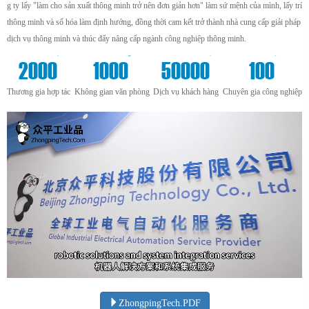
g ty lấy "làm cho sản xuất thông minh trở nên đơn giản hơn" làm sứ mệnh của mình, lấy trí
thông minh và số hóa làm định hướng, đồng thời cam kết trở thành nhà cung cấp giải pháp
dịch vụ thông minh và thúc đẩy nâng cấp ngành công nghiệp thông minh.
+
m²
+
+
2000
1000
50000
100
Thương gia hợp tác
Không gian văn phòng
Dịch vụ khách hàng
Chuyên gia công nghiệp
ZhongpingTech.PDF