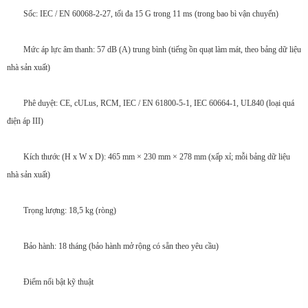
Sốc: IEC / EN 60068-2-27, tối đa 15 G trong 11 ms (trong bao bì vận chuyển)
Mức áp lực âm thanh: 57 dB (A) trung bình (tiếng ồn quạt làm mát, theo bảng dữ liệu
nhà sản xuất)
Phê duyệt: CE, cULus, RCM, IEC / EN 61800-5-1, IEC 60664-1, UL840 (loại quá
điện áp III)
Kích thước (H x W x D): 465 mm × 230 mm × 278 mm (xấp xỉ; mỗi bảng dữ liệu
nhà sản xuất)
Trọng lượng: 18,5 kg (ròng)
Bảo hành: 18 tháng (bảo hành mở rộng có sẵn theo yêu cầu)
Điểm nổi bật kỹ thuật