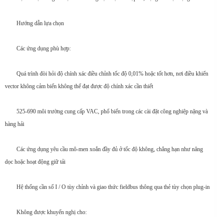
Hướng dẫn lựa chọn
Các ứng dụng phù hợp:
Quá trình đòi hỏi độ chính xác điều chỉnh tốc độ 0,01% hoặc tốt hơn, nơi điều khiển
vector không cảm biến không thể đạt được độ chính xác cần thiết
525-690 môi trường cung cấp VAC, phổ biến trong các cài đặt công nghiệp nặng và
hàng hải
Các ứng dụng yêu cầu mô-men xoắn đầy đủ ở tốc độ không, chẳng hạn như nâng
dọc hoặc hoạt động giữ tải
Hệ thống cần số I / O tùy chỉnh và giao thức fieldbus thông qua thẻ tùy chọn plug-in
Không được khuyến nghị cho: