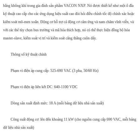
bằng không khí trong gia đình sản phẩm VACON NXP. Nó được thiết kế như một ổ đĩa
kỹ thuật cao cấp cho các ứng dụng hiệu suất cao đòi hỏi điều chỉnh tốc độ chính xác hoặc
kiểm soát mô-men xoắn. Động cơ hỗ trợ cả động cơ cảm ứng và nam châm vĩnh viễn, và
với các thẻ tùy chọn bus trường và mã hóa thích hợp, nó có thể thực hiện đồng bộ hóa
master-slave, kiểm soát vị trí và kiểm soát căng thẳng cuộn dây.
Thông số kỹ thuật chính
Phạm vi điện áp cung cấp: 525-690 VAC (3 pha, 50/60 Hz)
Phạm vi điện áp liên kết DC: 640-1100 VDC
Dòng sản xuất định mức: 18 A (mỗi bảng dữ liệu nhà sản xuất)
Công suất động cơ: lên đến khoảng 11 kW (cho nguồn cung cấp 690 VAC, mỗi bảng
dữ liệu nhà sản xuất)