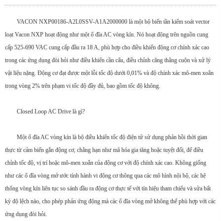
VACON NXP00186-A2L0SSV-A1A2000000 là một bộ biến tần kiểm soát vector
loạt Vacon NXP hoạt động như một ổ đĩa AC vòng kín. Nó hoạt động trên nguồn cung
cấp 525-690 VAC cung cấp đầu ra 18 A, phù hợp cho điều khiển động cơ chính xác cao
trong các ứng dụng đòi hỏi như điều khiển cần cẩu, điều chỉnh căng thẳng cuộn và xử lý
vật liệu nặng. Động cơ đạt được một lỗi tốc độ dưới 0,01% và độ chính xác mô-men xoắn
trong vòng 2% trên phạm vi tốc độ đầy đủ, bao gồm tốc độ không.
Closed Loop AC Drive là gì?
Một ổ đĩa AC vòng kín là bộ điều khiển tốc độ điện tử sử dụng phản hồi thời gian
thực từ cảm biến gắn động cơ, chẳng hạn như mã hóa gia tăng hoặc tuyệt đối, để điều
chỉnh tốc độ, vị trí hoặc mô-men xoắn của động cơ với độ chính xác cao. Không giống
như các ổ đĩa vòng mở ước tính hành vi động cơ thông qua các mô hình nội bộ, các hệ
thống vòng kín liên tục so sánh đầu ra động cơ thực tế với tín hiệu tham chiếu và sửa bất
kỳ độ lệch nào, cho phép phản ứng động mà các ổ đĩa vòng mở không thể phù hợp với các
ứng dụng đòi hỏi.