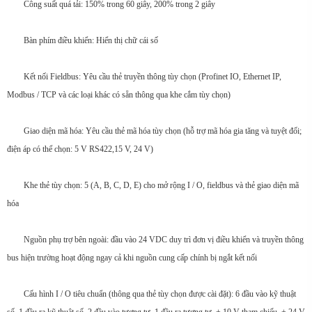
Công suất quá tải: 150% trong 60 giây, 200% trong 2 giây
Bàn phím điều khiển: Hiển thị chữ cái số
Kết nối Fieldbus: Yêu cầu thẻ truyền thông tùy chọn (Profinet IO, Ethernet IP,
Modbus / TCP và các loại khác có sẵn thông qua khe cắm tùy chọn)
Giao diện mã hóa: Yêu cầu thẻ mã hóa tùy chọn (hỗ trợ mã hóa gia tăng và tuyệt đối;
điện áp có thể chọn: 5 V RS422,15 V, 24 V)
Khe thẻ tùy chọn: 5 (A, B, C, D, E) cho mở rộng I / O, fieldbus và thẻ giao diện mã
hóa
Nguồn phụ trợ bên ngoài: đầu vào 24 VDC duy trì đơn vị điều khiển và truyền thông
bus hiện trường hoạt động ngay cả khi nguồn cung cấp chính bị ngắt kết nối
Cấu hình I / O tiêu chuẩn (thông qua thẻ tùy chọn được cài đặt): 6 đầu vào kỹ thuật