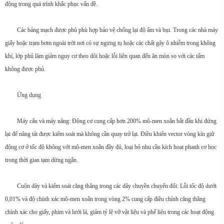
động trong quá trình khắc phục vấn đề.
Các bảng mạch được phủ phù hợp bảo vệ chống lại độ ẩm và bụi. Trong các nhà máy
giấy hoặc trạm bơm ngoài trời nơi có sự ngưng tụ hoặc các chất gây ô nhiễm trong không
khí, lớp phủ làm giảm nguy cơ theo dõi hoặc lỗi liên quan đến ăn mòn so với các tấm
không được phủ.
Ứng dụng
Máy cẩu và máy nâng: Động cơ cung cấp hơn 200% mô-men xoắn bắt đầu khi đứng
lại để nâng tải được kiểm soát mà không cần quay trở lại. Điều khiển vector vòng kín giữ
động cơ ở tốc độ không với mô-men xoắn đầy đủ, loại bỏ nhu cầu kích hoạt phanh cơ học
trong thời gian tạm dừng ngắn.
Cuộn dây và kiểm soát căng thẳng trong các dây chuyền chuyển đổi: Lỗi tốc độ dưới
0,01% và độ chính xác mô-men xoắn trong vòng 2% cung cấp điều chỉnh căng thẳng
chính xác cho giấy, phim và lưới lá, giảm tỷ lệ vỡ vật liệu và phế liệu trong các hoạt động