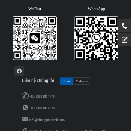
WeChat
WhatsApp
Liên hệ chúng tôi
China
Malaysia
+86 13811814778
+86 13811814778
info@zhongpingtech.com