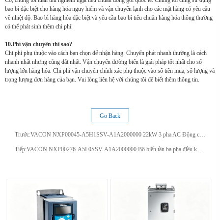
Có, chúng tôi tuân thủ nghiêm ngặt tiêu chuẩn đóng gói quốc tế. Chúng tôi cũng sử dụng
bao bì đặc biệt cho hàng hóa nguy hiểm và vận chuyển lạnh cho các mặt hàng có yêu cầu
về nhiệt độ. Bao bì hàng hóa đặc biệt và yêu cầu bao bì tiêu chuẩn hàng hóa thông thường
có thể phát sinh thêm chi phí.
10.Phí vận chuyển thì sao?
Chi phí phụ thuộc vào cách bạn chọn để nhận hàng. Chuyển phát nhanh thường là cách
nhanh nhất nhưng cũng đắt nhất. Vận chuyển đường biển là giải pháp tốt nhất cho số
lượng lớn hàng hóa. Chi phí vận chuyển chính xác phụ thuộc vào số tiền mua, số lượng và
trọng lượng đơn hàng của bạn. Vui lòng liên hệ với chúng tôi để biết thêm thông tin.
Go Back
Trước:
VACON NXP00045-A5H1SSV-A1A2000000 22kW 3 pha AC Động cơ vector hiệu suất cao - Bộ biến tần VFD tốc độ biến thể IP54
Tiếp:
VACON NXP00276-A5L0SSV-A1A2000000 Bộ biến tần ba pha điều khiển vector VFD 525-690V 27A