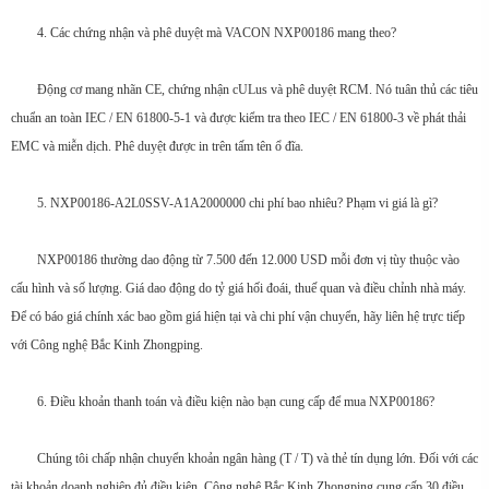
4. Các chứng nhận và phê duyệt mà VACON NXP00186 mang theo?
Động cơ mang nhãn CE, chứng nhận cULus và phê duyệt RCM. Nó tuân thủ các tiêu
chuẩn an toàn IEC / EN 61800-5-1 và được kiểm tra theo IEC / EN 61800-3 về phát thải
EMC và miễn dịch. Phê duyệt được in trên tấm tên ổ đĩa.
5. NXP00186-A2L0SSV-A1A2000000 chi phí bao nhiêu? Phạm vi giá là gì?
NXP00186 thường dao động từ 7.500 đến 12.000 USD mỗi đơn vị tùy thuộc vào
cấu hình và số lượng. Giá dao động do tỷ giá hối đoái, thuế quan và điều chỉnh nhà máy.
Để có báo giá chính xác bao gồm giá hiện tại và chi phí vận chuyển, hãy liên hệ trực tiếp
với Công nghệ Bắc Kinh Zhongping.
6. Điều khoản thanh toán và điều kiện nào bạn cung cấp để mua NXP00186?
Chúng tôi chấp nhận chuyển khoản ngân hàng (T / T) và thẻ tín dụng lớn. Đối với các
tài khoản doanh nghiệp đủ điều kiện, Công nghệ Bắc Kinh Zhongping cung cấp 30 điều