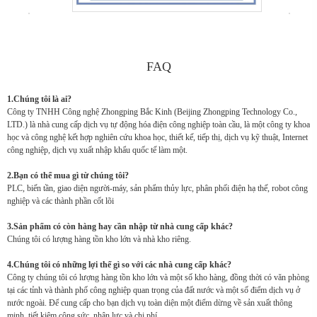
FAQ
1.Chúng tôi là ai?
Công ty TNHH Công nghệ Zhongping Bắc Kinh (Beijing Zhongping Technology Co.,
LTD.) là nhà cung cấp dịch vụ tự động hóa điện công nghiệp toàn cầu, là một công ty khoa
học và công nghệ kết hợp nghiên cứu khoa học, thiết kế, tiếp thị, dịch vụ kỹ thuật, Internet
công nghiệp, dịch vụ xuất nhập khẩu quốc tế làm một.
2.Bạn có thể mua gì từ chúng tôi?
PLC, biến tần, giao diện người-máy, sản phẩm thủy lực, phân phối điện hạ thế, robot công
nghiệp và các thành phần cốt lõi
3.Sản phẩm có còn hàng hay cần nhập từ nhà cung cấp khác?
Chúng tôi có lượng hàng tồn kho lớn và nhà kho riêng.
4.Chúng tôi có những lợi thế gì so với các nhà cung cấp khác?
Công ty chúng tôi có lượng hàng tồn kho lớn và một số kho hàng, đồng thời có văn phòng
tại các tỉnh và thành phố công nghiệp quan trọng của đất nước và một số điểm dịch vụ ở
nước ngoài. Để cung cấp cho bạn dịch vụ toàn diện một điểm dừng về sản xuất thông
minh, tiết kiệm công sức, nhân lực và chi phí.