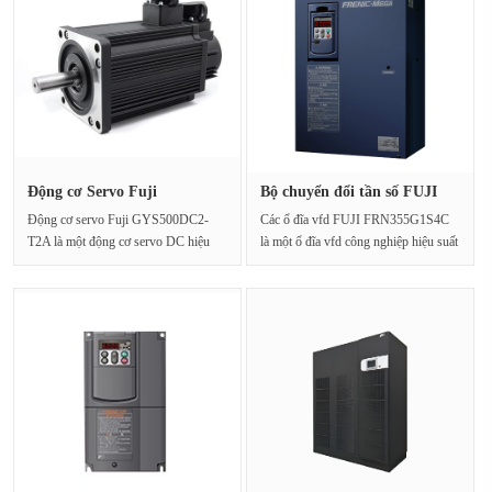
Động cơ Servo Fuji
Bộ chuyển đổi tần số FUJI
GYS500DC2-T···
FRN3···
Động cơ servo Fuji GYS500DC2-
Các ổ đĩa vfd FUJI FRN355G1S4C
T2A là một động cơ servo DC hiệu
là một ổ đĩa vfd công nghiệp hiệu suất
suất cao với công suất đ···
cao được thiế···