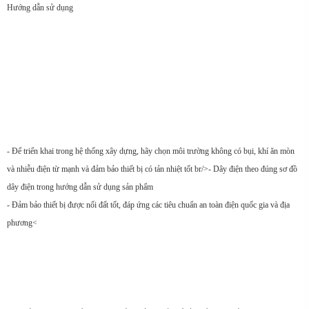
Hướng dẫn sử dụng
- Để triển khai trong hệ thống xây dựng, hãy chọn môi trường không có bụi, khí ăn mòn
và nhiễu điện từ mạnh và đảm bảo thiết bị có tản nhiệt tốt br/>- Dây điện theo đúng sơ đồ
dây điện trong hướng dẫn sử dụng sản phẩm
- Đảm bảo thiết bị được nối đất tốt, đáp ứng các tiêu chuẩn an toàn điện quốc gia và địa
phương<