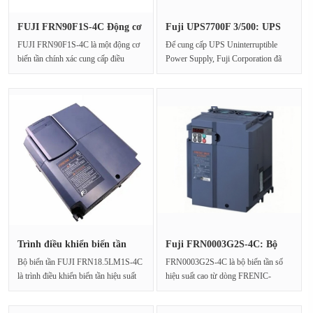
FUJI FRN90F1S-4C Động cơ
Fuji UPS7700F 3/500: UPS
điều ···
cung ···
FUJI FRN90F1S-4C là một động cơ
Để cung cấp UPS Uninterruptible
biến tần chính xác cung cấp điều
Power Supply, Fuji Corporation đã
khiển chính xác cao ···
thiết kế Fuji UPS7700F 3/50···
Trình điều khiển biến tần
Fuji FRN0003G2S-4C: Bộ
FUJI···
biến tầ···
Bộ biến tần FUJI FRN18.5LM1S-4C
FRN0003G2S-4C là bộ biến tần số
là trình điều khiển biến tần hiệu suất
hiệu suất cao từ dòng FRENIC-
cao được thiế···
MEGA G2 của các sản phẩm đ···