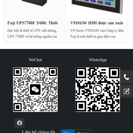
Fuji UPS7700F 3/600: Thiết
V9101iW HMI được sản xuất
bị ···
bởi ···
Đặc biệt là thiết bị UPS viễn thông,
V9 Series V9101iW của Công ty điện
UPS 7700F và hệ thống nguồn của
Fuji là một thiết bị giao diện con
Fuji Motor nổi bậ···
người máy (HMI) hi···
WeChat
WhatsApp
Liên hệ chúng tôi
China
Malaysia