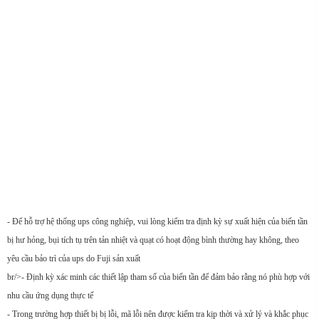
- Để hỗ trợ hệ thống ups công nghiệp, vui lòng kiểm tra định kỳ sự xuất hiện của biến tần
bị hư hỏng, bụi tích tụ trên tản nhiệt và quạt có hoạt động bình thường hay không, theo
yêu cầu bảo trì của ups do Fuji sản xuất
br/>- Định kỳ xác minh các thiết lập tham số của biến tần để đảm bảo rằng nó phù hợp với
nhu cầu ứng dụng thực tế
- Trong trường hợp thiết bị bị lỗi, mã lỗi nên được kiểm tra kịp thời và xử lý và khắc phục