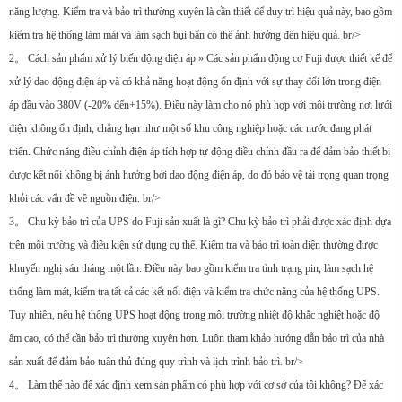
năng lượng. Kiểm tra và bảo trì thường xuyên là cần thiết để duy trì hiệu quả này, bao gồm
kiểm tra hệ thống làm mát và làm sạch bụi bẩn có thể ảnh hưởng đến hiệu quả. br/>
2。 Cách sản phẩm xử lý biến động điện áp » Các sản phẩm động cơ Fuji được thiết kế để
xử lý dao động điện áp và có khả năng hoạt động ổn định với sự thay đổi lớn trong điện
áp đầu vào 380V (-20% đến+15%). Điều này làm cho nó phù hợp với môi trường nơi lưới
điện không ổn định, chẳng hạn như một số khu công nghiệp hoặc các nước đang phát
triển. Chức năng điều chỉnh điện áp tích hợp tự động điều chỉnh đầu ra để đảm bảo thiết bị
được kết nối không bị ảnh hưởng bởi dao động điện áp, do đó bảo vệ tải trọng quan trọng
khỏi các vấn đề về nguồn điện. br/>
3。 Chu kỳ bảo trì của UPS do Fuji sản xuất là gì? Chu kỳ bảo trì phải được xác định dựa
trên môi trường và điều kiện sử dụng cụ thể. Kiểm tra và bảo trì toàn diện thường được
khuyến nghị sáu tháng một lần. Điều này bao gồm kiểm tra tình trạng pin, làm sạch hệ
thống làm mát, kiểm tra tất cả các kết nối điện và kiểm tra chức năng của hệ thống UPS.
Tuy nhiên, nếu hệ thống UPS hoạt động trong môi trường nhiệt độ khắc nghiệt hoặc độ
ẩm cao, có thể cần bảo trì thường xuyên hơn. Luôn tham khảo hướng dẫn bảo trì của nhà
sản xuất để đảm bảo tuân thủ đúng quy trình và lịch trình bảo trì. br/>
4。 Làm thế nào để xác định xem sản phẩm có phù hợp với cơ sở của tôi không? Để xác