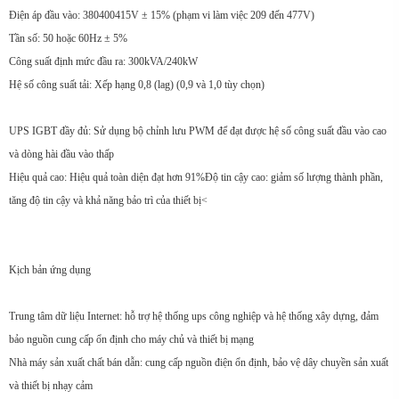
Điện áp đầu vào: 380400415V ± 15% (phạm vi làm việc 209 đến 477V)
Tần số: 50 hoặc 60Hz ± 5%
Công suất định mức đầu ra: 300kVA/240kW
Hệ số công suất tải: Xếp hạng 0,8 (lag) (0,9 và 1,0 tùy chọn)
UPS IGBT đầy đủ: Sử dụng bộ chỉnh lưu PWM để đạt được hệ số công suất đầu vào cao
và dòng hài đầu vào thấp
Hiệu quả cao: Hiệu quả toàn diện đạt hơn 91%
Độ tin cậy cao: giảm số lượng thành phần,
tăng độ tin cậy và khả năng bảo trì của thiết bị<
Kịch bản ứng dụng
Trung tâm dữ liệu Internet: hỗ trợ hệ thống ups công nghiệp và hệ thống xây dựng, đảm
bảo nguồn cung cấp ổn định cho máy chủ và thiết bị mạng
Nhà máy sản xuất chất bán dẫn: cung cấp nguồn điện ổn định, bảo vệ dây chuyền sản xuất
và thiết bị nhạy cảm