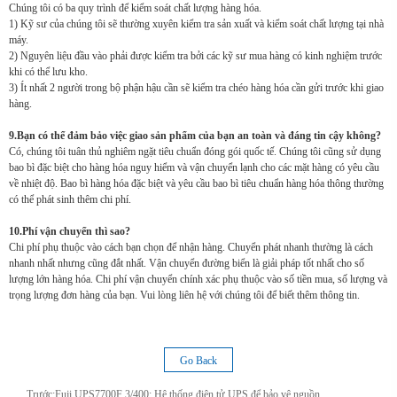
Chúng tôi có ba quy trình để kiểm soát chất lượng hàng hóa.
1) Kỹ sư của chúng tôi sẽ thường xuyên kiểm tra sản xuất và kiểm soát chất lượng tại nhà
máy.
2) Nguyên liệu đầu vào phải được kiểm tra bởi các kỹ sư mua hàng có kinh nghiệm trước
khi có thể lưu kho.
3) Ít nhất 2 người trong bộ phận hậu cần sẽ kiểm tra chéo hàng hóa cần gửi trước khi giao
hàng.
9.Bạn có thể đảm bảo việc giao sản phẩm của bạn an toàn và đáng tin cậy không?
Có, chúng tôi tuân thủ nghiêm ngặt tiêu chuẩn đóng gói quốc tế. Chúng tôi cũng sử dụng
bao bì đặc biệt cho hàng hóa nguy hiểm và vận chuyển lạnh cho các mặt hàng có yêu cầu
về nhiệt độ. Bao bì hàng hóa đặc biệt và yêu cầu bao bì tiêu chuẩn hàng hóa thông thường
có thể phát sinh thêm chi phí.
10.Phí vận chuyển thì sao?
Chi phí phụ thuộc vào cách bạn chọn để nhận hàng. Chuyển phát nhanh thường là cách
nhanh nhất nhưng cũng đắt nhất. Vận chuyển đường biển là giải pháp tốt nhất cho số
lượng lớn hàng hóa. Chi phí vận chuyển chính xác phụ thuộc vào số tiền mua, số lượng và
trọng lượng đơn hàng của bạn. Vui lòng liên hệ với chúng tôi để biết thêm thông tin.
Go Back
Trước:
Fuji UPS7700F 3/400: Hệ thống điện tử UPS để bảo vệ nguồn