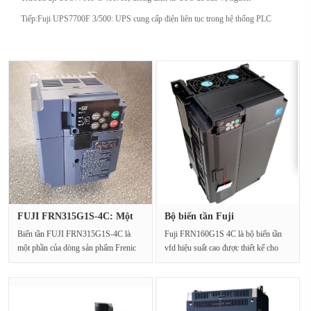
Tiếp:
Fuji UPS7700F 3/500: UPS cung cấp điện liên tục trong hệ thống PLC
FUJI FRN315G1S-4C: Một
Bộ biến tần Fuji
bộ điều···
FRN160G1S-4C:···
Biến tần FUJI FRN315G1S-4C là
Fuji FRN160G1S 4C là bộ biến tần
một phần của dòng sản phẩm Frenic
vfd hiệu suất cao được thiết kế cho
Mega và được biết đế···
các ứng dụng côn···