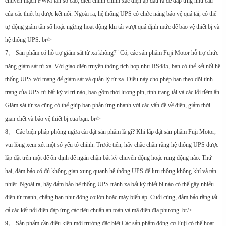
chuyển mạch PWM tần số cao, điều chỉnh chính xác điện áp đầu ra để đáp ứng nhu cầu
của các thiết bị được kết nối. Ngoài ra, hệ thống UPS có chức năng bảo vệ quá tải, có thể
tự động giảm tần số hoặc ngừng hoạt động khi tải vượt quá định mức để bảo vệ thiết bị và
hệ thống UPS. br/>
7。 Sản phẩm có hỗ trợ giám sát từ xa không?" Có, các sản phẩm Fuji Motor hỗ trợ chức
năng giám sát từ xa. Với giao diện truyền thông tích hợp như RS485, bạn có thể kết nối hệ
thống UPS với mạng để giám sát và quản lý từ xa. Điều này cho phép bạn theo dõi tình
trạng của UPS từ bất kỳ vị trí nào, bao gồm thời lượng pin, tình trạng tải và các lỗi tiềm ẩn.
Giám sát từ xa cũng có thể giúp bạn phản ứng nhanh với các vấn đề về điện, giảm thời
gian chết và bảo vệ thiết bị của bạn. br/>
8。 Các biện pháp phòng ngừa cài đặt sản phẩm là gì? Khi lắp đặt sản phẩm Fuji Motor,
vui lòng xem xét một số yếu tố chính. Trước tiên, hãy chắc chắn rằng hệ thống UPS được
lắp đặt trên một đế ổn định để ngăn chặn bất kỳ chuyển động hoặc rung động nào. Thứ
hai, đảm bảo có đủ không gian xung quanh hệ thống UPS để lưu thông không khí và tản
nhiệt. Ngoài ra, hãy đảm bảo hệ thống UPS tránh xa bất kỳ thiết bị nào có thể gây nhiễu
điện từ mạnh, chẳng hạn như động cơ lớn hoặc máy biến áp. Cuối cùng, đảm bảo rằng tất
cả các kết nối điện đáp ứng các tiêu chuẩn an toàn và mã điện địa phương. br/>
9。 Sản phẩm cần điều kiện môi trường đặc biệt Các sản phẩm động cơ Fuji có thể hoạt