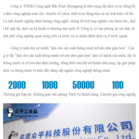
Công ty TNHH Công nghệ Bắc Kinh Zhongping là nhà cung cấp dịch vụ tự động hó
a điện công nghiệp toàn cầu, chuyên về robot, thiết bị tự động hóa và các linh kiện cốt lõi.
Là một doanh nghiệp định hướng công nghệ, chúng tôi tích hợp nghiên cứu khoa học, thiế
t kế, tiếp thị, dịch vụ kỹ thuật và thương mại quốc tế. Công ty có văn phòng tại các tỉnh, th
ành phố công nghiệp quan trọng trên cả nước và có nhiều điểm dịch vụ ở nước ngoài.
Công ty tuân thủ sứ mệnh "làm cho sản xuất thông minh trở nên đơn giản hơn". Côn
g ty lấy "làm cho sản xuất thông minh trở nên đơn giản hơn" làm sứ mệnh của mình, lấy trí
thông minh và số hóa làm định hướng, đồng thời cam kết trở thành nhà cung cấp giải pháp
dịch vụ thông minh và thúc đẩy nâng cấp ngành công nghiệp thông minh.
+
m²
+
+
2000
1000
50000
100
Thương gia hợp tác
Không gian văn phòng
Dịch vụ khách hàng
Chuyên gia công nghiệp