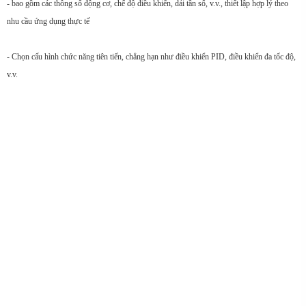
- bao gồm các thông số động cơ, chế độ điều khiển, dải tần số, v.v., thiết lập hợp lý theo
nhu cầu ứng dụng thực tế
- Chọn cấu hình chức năng tiên tiến, chẳng hạn như điều khiển PID, điều khiển đa tốc độ,
v.v.