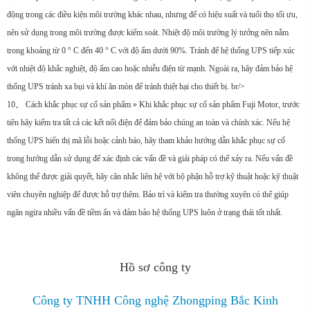
động trong các điều kiện môi trường khác nhau, nhưng để có hiệu suất và tuổi thọ tối ưu,
nên sử dụng trong môi trường được kiểm soát. Nhiệt độ môi trường lý tưởng nên nằm
trong khoảng từ 0 ° C đến 40 ° C với độ ẩm dưới 90%. Tránh để hệ thống UPS tiếp xúc
với nhiệt độ khắc nghiệt, độ ẩm cao hoặc nhiễu điện từ mạnh. Ngoài ra, hãy đảm bảo hệ
thống UPS tránh xa bụi và khí ăn mòn để tránh thiệt hại cho thiết bị. br/>
10。 Cách khắc phục sự cố sản phẩm » Khi khắc phục sự cố sản phẩm Fuji Motor, trước
tiên hãy kiểm tra tất cả các kết nối điện để đảm bảo chúng an toàn và chính xác. Nếu hệ
thống UPS hiển thị mã lỗi hoặc cảnh báo, hãy tham khảo hướng dẫn khắc phục sự cố
trong hướng dẫn sử dụng để xác định các vấn đề và giải pháp có thể xảy ra. Nếu vấn đề
không thể được giải quyết, hãy cân nhắc liên hệ với bộ phận hỗ trợ kỹ thuật hoặc kỹ thuật
viên chuyên nghiệp để được hỗ trợ thêm. Bảo trì và kiểm tra thường xuyên có thể giúp
ngăn ngừa nhiều vấn đề tiềm ẩn và đảm bảo hệ thống UPS luôn ở trạng thái tốt nhất.
Hồ sơ công ty
Công ty TNHH Công nghệ Zhongping Bắc Kinh