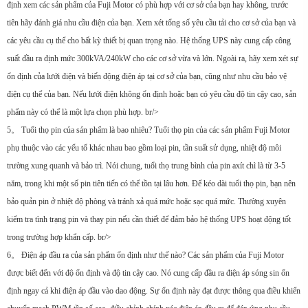
định xem các sản phẩm của Fuji Motor có phù hợp với cơ sở của bạn hay không, trước
tiên hãy đánh giá nhu cầu điện của bạn. Xem xét tổng số yêu cầu tải cho cơ sở của bạn và
các yêu cầu cụ thể cho bất kỳ thiết bị quan trọng nào. Hệ thống UPS này cung cấp công
suất đầu ra định mức 300kVA/240kW cho các cơ sở vừa và lớn. Ngoài ra, hãy xem xét sự
ổn định của lưới điện và biến động điện áp tại cơ sở của bạn, cũng như nhu cầu bảo vệ
điện cụ thể của bạn. Nếu lưới điện không ổn định hoặc bạn có yêu cầu độ tin cậy cao, sản
phẩm này có thể là một lựa chọn phù hợp. br/>
5。 Tuổi thọ pin của sản phẩm là bao nhiêu? Tuổi thọ pin của các sản phẩm Fuji Motor
phụ thuộc vào các yếu tố khác nhau bao gồm loại pin, tần suất sử dụng, nhiệt độ môi
trường xung quanh và bảo trì. Nói chung, tuổi thọ trung bình của pin axít chì là từ 3-5
năm, trong khi một số pin tiên tiến có thể tồn tại lâu hơn. Để kéo dài tuổi thọ pin, bạn nên
bảo quản pin ở nhiệt độ phòng và tránh xả quá mức hoặc sạc quá mức. Thường xuyên
kiểm tra tình trạng pin và thay pin nếu cần thiết để đảm bảo hệ thống UPS hoạt động tốt
trong trường hợp khẩn cấp. br/>
6。 Điện áp đầu ra của sản phẩm ổn định như thế nào? Các sản phẩm của Fuji Motor
được biết đến với độ ổn định và độ tin cậy cao. Nó cung cấp đầu ra điện áp sóng sin ổn
định ngay cả khi điện áp đầu vào dao động. Sự ổn định này đạt được thông qua điều khiển