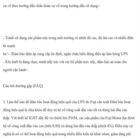
sự cố theo hướng dẫn chẩn đoán sự cố trong hướng dẫn sử dụng<
- Tránh sử dụng sản phẩm này trong môi trường có nhiệt độ cao, độ ẩm cao và nhiễu điện
từ mạnh
br/>- Đảm bảo điện áp cung cấp ổn định, ngăn chặn biến động điện áp làm hỏng UPS
- Khi thiết bị đang chạy, tránh tiếp xúc với các bộ phận trực tiếp, đảm bảo an toàn cho
người vận hành<
Câu hỏi thường gặp (FAQ)
1. Làm thế nào để đảm bảo hoạt động hiệu quả của UPS do Fuji sản xuất Đảm bảo hoạt
động hiệu quả là chìa khóa để duy trì hệ số công suất đầu vào tốt và dòng hài đầu vào
thấp. Với thiết kế IGBT đầy đủ và chỉnh lưu PWM, các sản phẩm của Fuji Motor đạt được
hệ số công suất đầu vào cao (trên 0,99) và dòng hài đầu vào thấp (dưới 4%). Điều này có
nghĩa là nó có thể hoạt động hiệu quả trong nhiều điều kiện tải khác nhau, giảm lãng phí