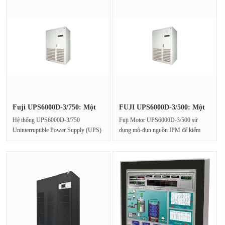
Fuji UPS6000D-3/750: Một
FUJI UPS6000D-3/500: Một
đơn v···
nguồn···
Hệ thống UPS6000D-3/750
Fuji Motor UPS6000D-3/500 sử
Uninterruptible Power Supply (UPS)
dụng mô-đun nguồn IPM để kiểm
của Fuji Motor là một đơn vị UPS ···
soát nguồn cung cấp điện ổn···