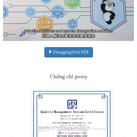
ZhongpingTech.PDF
Chứng chỉ proxy