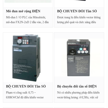
Mô đun mở rộng ĐIỆN
BỘ CHUYỂN ĐỔI Tần SỐ
MITSUBISHI···
ĐIỆN MITS···
Mô-đun I / O PLC của Mitsubishi,
Được trang bị điều khiển vector thông
mô-đun FX2N-2xD 2 đầu vào, 2 đầu
lượng phổ quát và chức năng điều
ra với đầu vào tươ···
chỉnh tự đ···
BỘ CHUYỂN ĐỔI Tần SỐ
Bộ chuyển đổi tần số ĐIỆN
ĐIỆN MITS···
MITS···
Phạm vi công suất: 0,75 ~
Nó có nhiều phương pháp điều khiển
630KWChế độ điều khiển vector
vectơ thông lượng: ở 0,5Hz, việc sử
thông lượng đơn giản, đạt đ···
dụng chế đ···