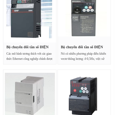
Bộ chuyển đổi tần số ĐIỆN
Bộ chuyển đổi tần số ĐIỆN
MITS···
MITS···
Các mô hình tương thích với các giao
Nó có nhiều phương pháp điều khiển
thức Ethernet công nghiệp chính được
vectơ thông lượng: ở 0,5Hz, việc sử
thêm vào ···
dụng chế đ···