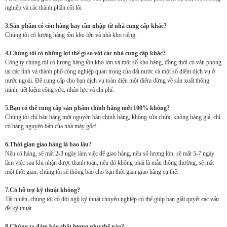
nghiệp và các thành phần cốt lõi
3.Sản phẩm có còn hàng hay cần nhập từ nhà cung cấp khác?
Chúng tôi có lượng hàng tồn kho lớn và nhà kho riêng.
4.Chúng tôi có những lợi thế gì so với các nhà cung cấp khác?
Công ty chúng tôi có lượng hàng tồn kho lớn và một số kho hàng, đồng thời có văn phòng
tại các tỉnh và thành phố công nghiệp quan trọng của đất nước và một số điểm dịch vụ ở
nước ngoài. Để cung cấp cho bạn dịch vụ toàn diện một điểm dừng về sản xuất thông
minh, tiết kiệm công sức, nhân lực và chi phí.
5.Bạn có thể cung cấp sản phẩm chính hãng mới 100% không?
Chúng tôi chỉ bán hàng mới nguyên bản chính hãng, không sửa chữa, không hàng giả, chỉ
có hàng nguyên bản của nhà máy gốc!
6.Thời gian giao hàng là bao lâu?
Nếu có hàng, sẽ mất 2-3 ngày làm việc để giao hàng, nếu số lượng lớn, sẽ mất 5-7 ngày
làm việc sau khi nhận được thanh toán, nếu đó không phải là mẫu thông thường, sẽ mất
một thời gian, chúng tôi sẽ thông báo cho bạn thời gian giao hàng cụ thể.
7.Có hỗ trợ kỹ thuật không?
Tất nhiên, chúng tôi có đội ngũ kỹ thuật chuyên nghiệp có thể giúp bạn giải quyết các vấn
đề kỹ thuật.
8.Chúng ta đảm bảo chất lượng như thế nào?