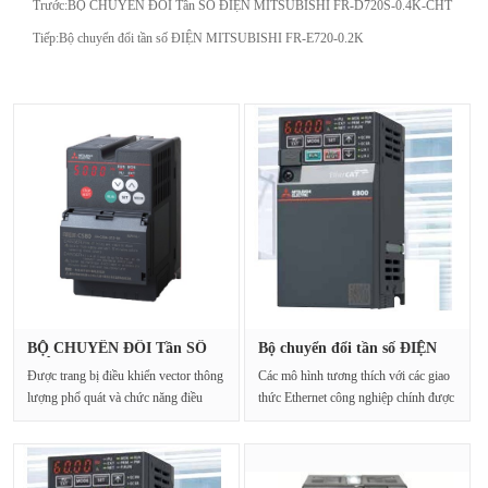
Trước:
BỘ CHUYỂN ĐỔI Tần SỐ ĐIỆN MITSUBISHI FR-D720S-0.4K-CHT
Tiếp:
Bộ chuyển đổi tần số ĐIỆN MITSUBISHI FR-E720-0.2K
BỘ CHUYỂN ĐỔI Tần SỐ
Bộ chuyển đổi tần số ĐIỆN
ĐIỆN MITS···
MITS···
Được trang bị điều khiển vector thông
Các mô hình tương thích với các giao
lượng phổ quát và chức năng điều
thức Ethernet công nghiệp chính được
chỉnh tự đ···
thêm vào ···