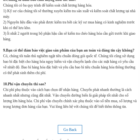
Chúng tôi có ba quy trình để kiểm soát chất lượng hàng hóa.
1) Kỹ sư của chúng tôi sẽ thường xuyên kiểm tra sản xuất và kiểm soát chất lượng tại nhà
máy.
2) Nguyên liệu đầu vào phải được kiểm tra bởi các kỹ sư mua hàng có kinh nghiệm trước
khi có thể lưu kho.
3) Ít nhất 2 người trong bộ phận hậu cần sẽ kiểm tra chéo hàng hóa cần gửi trước khi giao
hàng.
9.Bạn có thể đảm bảo việc giao sản phẩm của bạn an toàn và đáng tin cậy không?
Có, chúng tôi tuân thủ nghiêm ngặt tiêu chuẩn đóng gói quốc tế. Chúng tôi cũng sử dụng
bao bì đặc biệt cho hàng hóa nguy hiểm và vận chuyển lạnh cho các mặt hàng có yêu cầu
về nhiệt độ. Bao bì hàng hóa đặc biệt và yêu cầu bao bì tiêu chuẩn hàng hóa thông thường
có thể phát sinh thêm chi phí.
10.Phí vận chuyển thì sao?
Chi phí phụ thuộc vào cách bạn chọn để nhận hàng. Chuyển phát nhanh thường là cách
nhanh nhất nhưng cũng đắt nhất. Vận chuyển đường biển là giải pháp tốt nhất cho số
lượng lớn hàng hóa. Chi phí vận chuyển chính xác phụ thuộc vào số tiền mua, số lượng và
trọng lượng đơn hàng của bạn. Vui lòng liên hệ với chúng tôi để biết thêm thông tin.
Go Back