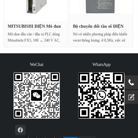
MITSUBISHI ĐIỆN Mô đun
Bộ chuyển đổi tần số ĐIỆN
mở rộng···
MITS···
Mô-đun đầu vào / đầu ra PLC dòng
Nó có nhiều phương pháp điều khiển
Mitsubishi FX5, 100 → 240 V AC,
vectơ thông lượng: ở 0,5Hz, việc sử
150 x 90 x 83 dòng mmiQ-F···
dụng chế đ···
WeChat
WhatsApp