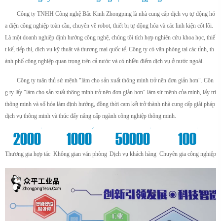
Công ty TNHH Công nghệ Bắc Kinh Zhongping là nhà cung cấp dịch vụ tự động hó
a điện công nghiệp toàn cầu, chuyên về robot, thiết bị tự động hóa và các linh kiện cốt lõi.
Là một doanh nghiệp định hướng công nghệ, chúng tôi tích hợp nghiên cứu khoa học, thiế
t kế, tiếp thị, dịch vụ kỹ thuật và thương mại quốc tế. Công ty có văn phòng tại các tỉnh, th
ành phố công nghiệp quan trọng trên cả nước và có nhiều điểm dịch vụ ở nước ngoài.
Công ty tuân thủ sứ mệnh "làm cho sản xuất thông minh trở nên đơn giản hơn". Côn
g ty lấy "làm cho sản xuất thông minh trở nên đơn giản hơn" làm sứ mệnh của mình, lấy trí
thông minh và số hóa làm định hướng, đồng thời cam kết trở thành nhà cung cấp giải pháp
dịch vụ thông minh và thúc đẩy nâng cấp ngành công nghiệp thông minh.
+
m²
+
+
2000
1000
50000
100
Thương gia hợp tác
Không gian văn phòng
Dịch vụ khách hàng
Chuyên gia công nghiệp