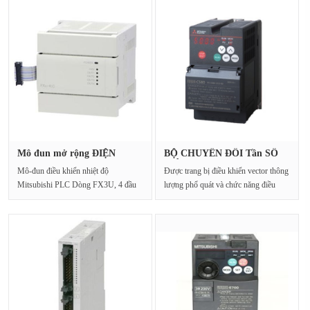
Mô đun mở rộng ĐIỆN
BỘ CHUYỂN ĐỔI Tần SỐ
MITSUBISHI···
ĐIỆN MITS···
Mô-đun điều khiển nhiệt độ
Được trang bị điều khiển vector thông
Mitsubishi PLC Dòng FX3U, 4 đầu
lượng phổ quát và chức năng điều
vào Khối điều khiển nhiệ···
chỉnh tự đ···