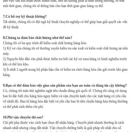
làm việc sau khi nhận được thanh toán, nếu đó không phải là mẫu thông thường, sẽ mất
một thời gian, chúng tôi sẽ thông báo cho bạn thời gian giao hàng cụ thể.
7.Có hỗ trợ kỹ thuật không?
Tất nhiên, chúng tôi có đội ngũ kỹ thuật chuyên nghiệp có thể giúp bạn giải quyết các vấn
đề kỹ thuật.
8.Chúng ta đảm bảo chất lượng như thế nào?
Chúng tôi có ba quy trình để kiểm soát chất lượng hàng hóa.
1) Kỹ sư của chúng tôi sẽ thường xuyên kiểm tra sản xuất và kiểm soát chất lượng tại nhà
máy.
2) Nguyên liệu đầu vào phải được kiểm tra bởi các kỹ sư mua hàng có kinh nghiệm trước
khi có thể lưu kho.
3) Ít nhất 2 người trong bộ phận hậu cần sẽ kiểm tra chéo hàng hóa cần gửi trước khi giao
hàng.
9.Bạn có thể đảm bảo việc giao sản phẩm của bạn an toàn và đáng tin cậy không?
Có, chúng tôi tuân thủ nghiêm ngặt tiêu chuẩn đóng gói quốc tế. Chúng tôi cũng sử dụng
bao bì đặc biệt cho hàng hóa nguy hiểm và vận chuyển lạnh cho các mặt hàng có yêu cầu
về nhiệt độ. Bao bì hàng hóa đặc biệt và yêu cầu bao bì tiêu chuẩn hàng hóa thông thường
có thể phát sinh thêm chi phí.
10.Phí vận chuyển thì sao?
Chi phí phụ thuộc vào cách bạn chọn để nhận hàng. Chuyển phát nhanh thường là cách
nhanh nhất nhưng cũng đắt nhất. Vận chuyển đường biển là giải pháp tốt nhất cho số