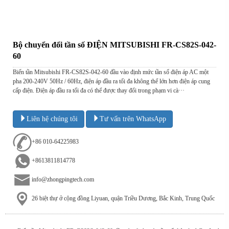
Bộ chuyển đổi tần số ĐIỆN MITSUBISHI FR-CS82S-042-
60
Biến tần Mitsubishi FR-CS82S-042-60 đầu vào định mức tần số điện áp AC một
pha 200-240V 50Hz / 60Hz, điện áp đầu ra tối đa không thể lớn hơn điện áp cung
cấp điện. Điện áp đầu ra tối đa có thể được thay đổi trong phạm vi cà···
Liên hệ chúng tôi
Tư vấn trên WhatsApp
+86 010-64225983
+8613811814778
info@zhongpingtech.com
26 biệt thự ở cộng đồng Liyuan, quận Triều Dương, Bắc Kinh, Trung Quốc