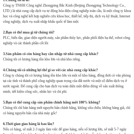
1.Chúng tôi là ai?
Công ty TNHH Công nghệ Zhongping Bắc Kinh (Beijing Zhongping Technology Co.,
LTD.) là nhà cung cấp dịch vụ tự động hóa điện công nghiệp toàn cầu, là một công ty khoa
học và công nghệ kết hợp nghiên cứu khoa học, thiết kế, tiếp thị, dịch vụ kỹ thuật, Internet
công nghiệp, dịch vụ xuất nhập khẩu quốc tế làm một.
2.Bạn có thể mua gì từ chúng tôi?
PLC, biến tần, giao diện người-máy, sản phẩm thủy lực, phân phối điện hạ thế, robot công
nghiệp và các thành phần cốt lõi
3.Sản phẩm có còn hàng hay cần nhập từ nhà cung cấp khác?
Chúng tôi có lượng hàng tồn kho lớn và nhà kho riêng.
4.Chúng tôi có những lợi thế gì so với các nhà cung cấp khác?
Công ty chúng tôi có lượng hàng tồn kho lớn và một số kho hàng, đồng thời có văn phòng
tại các tỉnh và thành phố công nghiệp quan trọng của đất nước và một số điểm dịch vụ ở
nước ngoài. Để cung cấp cho bạn dịch vụ toàn diện một điểm dừng về sản xuất thông
minh, tiết kiệm công sức, nhân lực và chi phí.
5.Bạn có thể cung cấp sản phẩm chính hãng mới 100% không?
Chúng tôi chỉ bán hàng mới nguyên bản chính hãng, không sửa chữa, không hàng giả, chỉ
có hàng nguyên bản của nhà máy gốc!
6.Thời gian giao hàng là bao lâu?
Nếu có hàng, sẽ mất 2-3 ngày làm việc để giao hàng, nếu số lượng lớn, sẽ mất 5-7 ngày