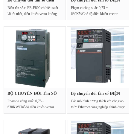
Bộ chuyển đổi tần số điện
Bộ chuyển đổi tần số ĐIỆN
MITS···
MITS···
Biến tần sê-ri FR-F800 có hiệu suất
Phạm vi công suất: 0,75 ~
lái tốt nhất, điều khiển vectơ không
630KWChế độ điều khiển vector
cảm biến th···
thông lượng đơn giản, đạt đ···
BỘ CHUYỂN ĐỔI Tần SỐ
Bộ chuyển đổi tần số ĐIỆN
ĐIỆN MITS···
MITS···
Phạm vi công suất: 0,75 ~
Các mô hình tương thích với các giao
630KWChế độ điều khiển vector
thức Ethernet công nghiệp chính được
thông lượng đơn giản, đạt đ···
thêm vào ···