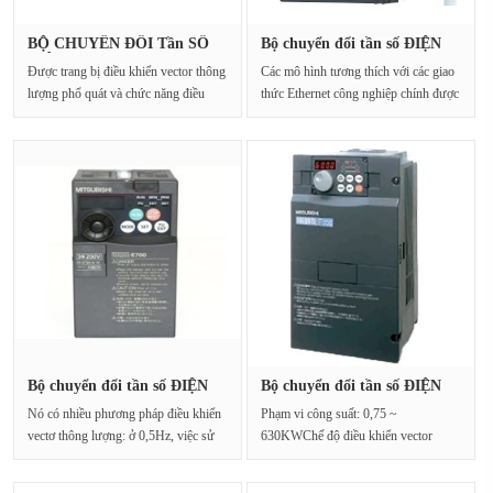
BỘ CHUYỂN ĐỔI Tần SỐ
Bộ chuyển đổi tần số ĐIỆN
ĐIỆN MITS···
MITS···
Được trang bị điều khiển vector thông
Các mô hình tương thích với các giao
lượng phổ quát và chức năng điều
thức Ethernet công nghiệp chính được
chỉnh tự đ···
thêm vào ···
Bộ chuyển đổi tần số ĐIỆN
Bộ chuyển đổi tần số ĐIỆN
MITS···
MITS···
Nó có nhiều phương pháp điều khiển
Phạm vi công suất: 0,75 ~
vectơ thông lượng: ở 0,5Hz, việc sử
630KWChế độ điều khiển vector
dụng chế đ···
thông lượng đơn giản, đạt đ···