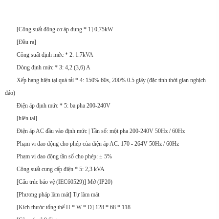
[Công suất động cơ áp dụng * 1] 0,75kW
[Đầu ra]
Công suất định mức * 2: 1.7kVA
Dòng định mức * 3: 4,2 (3,6) A
Xếp hạng hiện tại quá tải * 4: 150% 60s, 200% 0.5 giây (đặc tính thời gian nghịch
đảo)
Điện áp định mức * 5: ba pha 200-240V
[hiện tại]
Điện áp AC đầu vào định mức | Tần số: một pha 200-240V 50Hz / 60Hz
Phạm vi dao động cho phép của điện áp AC: 170 - 264V 50Hz / 60Hz
Phạm vi dao động tần số cho phép: ± 5%
Công suất cung cấp điện * 5: 2,3 kVA
[Cấu trúc bảo vệ (IEC60529)] Mở (IP20)
[Phương pháp làm mát] Tự làm mát
[Kích thước tổng thể H * W * D] 128 * 68 * 118