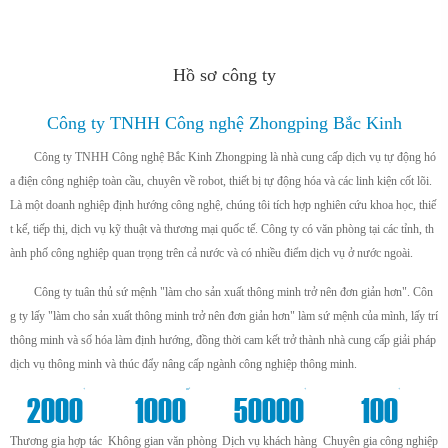
Hồ sơ công ty
Công ty TNHH Công nghệ Zhongping Bắc Kinh
Công ty TNHH Công nghệ Bắc Kinh Zhongping là nhà cung cấp dịch vụ tự động hó
a điện công nghiệp toàn cầu, chuyên về robot, thiết bị tự động hóa và các linh kiện cốt lõi.
Là một doanh nghiệp định hướng công nghệ, chúng tôi tích hợp nghiên cứu khoa học, thiế
t kế, tiếp thị, dịch vụ kỹ thuật và thương mại quốc tế. Công ty có văn phòng tại các tỉnh, th
ành phố công nghiệp quan trọng trên cả nước và có nhiều điểm dịch vụ ở nước ngoài.
Công ty tuân thủ sứ mệnh "làm cho sản xuất thông minh trở nên đơn giản hơn". Côn
g ty lấy "làm cho sản xuất thông minh trở nên đơn giản hơn" làm sứ mệnh của mình, lấy trí
thông minh và số hóa làm định hướng, đồng thời cam kết trở thành nhà cung cấp giải pháp
dịch vụ thông minh và thúc đẩy nâng cấp ngành công nghiệp thông minh.
+
m²
+
+
2000
1000
50000
100
Thương gia hợp tác
Không gian văn phòng
Dịch vụ khách hàng
Chuyên gia công nghiệp