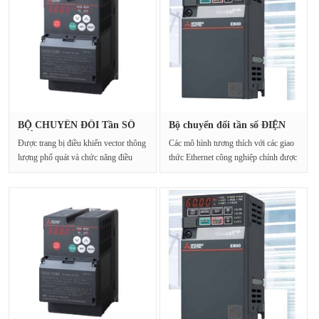
BỘ CHUYỂN ĐỔI Tần SỐ
Bộ chuyển đổi tần số ĐIỆN
ĐIỆN MITS···
MITS···
Được trang bị điều khiển vector thông
Các mô hình tương thích với các giao
lượng phổ quát và chức năng điều
thức Ethernet công nghiệp chính được
chỉnh tự đ···
thêm vào ···