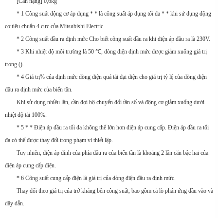
[Cân nặng] 0,6kg
* 1 Công suất động cơ áp dụng * * là công suất áp dụng tối đa * * khi sử dụng động
cơ tiêu chuẩn 4 cực của Mitsubishi Electric.
* 2 Công suất đầu ra định mức Cho biết công suất đầu ra khi điện áp đầu ra là 230V.
* 3 Khi nhiệt độ môi trường là 50 ℃, dòng điện định mức được giảm xuống giá trị
trong ().
* 4 Giá trị% của định mức dòng điện quá tải đại diện cho giá trị tỷ lệ của dòng điện
đầu ra định mức của biến tần.
Khi sử dụng nhiều lần, cần đợi bộ chuyển đổi tần số và động cơ giảm xuống dưới
nhiệt độ tải 100%.
* 5 * * Điện áp đầu ra tối đa không thể lớn hơn điện áp cung cấp. Điện áp đầu ra tối
đa có thể được thay đổi trong phạm vi thiết lập.
Tuy nhiên, điện áp đỉnh của phía đầu ra của biến tần là khoảng 2 lần căn bậc hai của
điện áp cung cấp điện.
* 6 Công suất cung cấp điện là giá trị của dòng điện đầu ra định mức.
Thay đổi theo giá trị của trở kháng bên công suất, bao gồm cả lò phản ứng đầu vào và
dây dẫn.