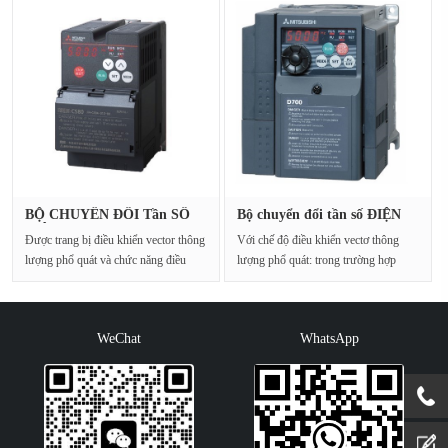
BỘ CHUYỂN ĐỔI Tần SỐ
Bộ chuyển đổi tần số ĐIỆN
ĐIỆN MITS···
MITS···
Được trang bị điều khiển vector thông
Với chế độ điều khiển vectơ thông
lượng phổ quát và chức năng điều
lượng phổ quát: trong trường hợp
chỉnh tự đ···
1Hz, mô-men xoắ···
WeChat
WhatsApp