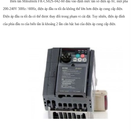
Biến tần Mitsubishi FR-CS82S-042-60 đầu vào định mức tần số điện áp AC một pha
200-240V 50Hz / 60Hz, điện áp đầu ra tối đa không thể lớn hơn điện áp cung cấp điện.
Điện áp đầu ra tối đa có thể được thay đổi trong phạm vi cài đặt. Tuy nhiên, điện áp đỉnh
của phía đầu ra của biến tần là khoảng 2 lần căn bậc hai của điện áp cung cấp điện.