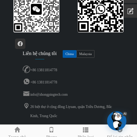
Liên hệ chúng tôi
China
Malaysia
+86 13811814778
+86 13811814778
info@zhongpingtech.com
26 biệt thự ở cộng đồng Liyuan, quận Triều Dương, Bắc
Kinh, Trung Quốc
Bản quyền © 2024 Beijing Zhongping Technology Co., LTD.. Tất cả các quyền.