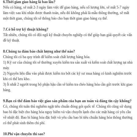
6.Thời gian giao hàng là bao lâu?
Nếu có hàng, sẽ mất 2-3 ngày làm việc để giao hàng, nếu số lượng lớn, sẽ mất 5-7 ngày
làm việc sau khi nhận được thanh toán, nếu đó không phải là mẫu thông thường, sẽ mất
một thời gian, chúng tôi sẽ thông báo cho bạn thời gian giao hàng cụ thể.
7.Có hỗ trợ kỹ thuật không?
Tất nhiên, chúng tôi có đội ngũ kỹ thuật chuyên nghiệp có thể giúp bạn giải quyết các vấn
đề kỹ thuật.
8.Chúng ta đảm bảo chất lượng như thế nào?
Chúng tôi có ba quy trình để kiểm soát chất lượng hàng hóa.
1) Kỹ sư của chúng tôi sẽ thường xuyên kiểm tra sản xuất và kiểm soát chất lượng tại nhà
máy.
2) Nguyên liệu đầu vào phải được kiểm tra bởi các kỹ sư mua hàng có kinh nghiệm trước
khi có thể lưu kho.
3) Ít nhất 2 người trong bộ phận hậu cần sẽ kiểm tra chéo hàng hóa cần gửi trước khi giao
hàng.
9.Bạn có thể đảm bảo việc giao sản phẩm của bạn an toàn và đáng tin cậy không?
Có, chúng tôi tuân thủ nghiêm ngặt tiêu chuẩn đóng gói quốc tế. Chúng tôi cũng sử dụng
bao bì đặc biệt cho hàng hóa nguy hiểm và vận chuyển lạnh cho các mặt hàng có yêu cầu
về nhiệt độ. Bao bì hàng hóa đặc biệt và yêu cầu bao bì tiêu chuẩn hàng hóa thông thường
có thể phát sinh thêm chi phí.
10.Phí vận chuyển thì sao?