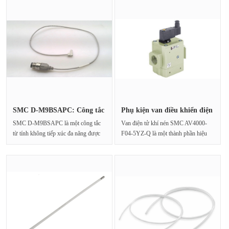
SMC D-M9BSAPC: Công tắc
Phụ kiện van điều khiển điện
từ tín···
t···
SMC D-M9BSAPC là một công tắc
Van điện tử khí nén SMC AV4000-
từ tính không tiếp xúc đa năng được
F04-5YZ-Q là một thành phần hiệu
thiết kế đặc biệ···
suất cao được thiết k···