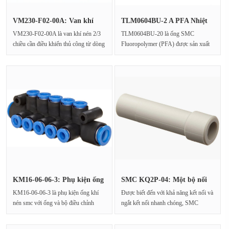
VM230-F02-00A: Van khí
TLM0604BU-2 A PFA Nhiệt
nén 2/3···
độ cao···
VM230-F02-00A là van khí nén 2/3
TLM0604BU-20 là ống SMC
chiều cần điều khiển thủ công từ dòng
Fluoropolymer (PFA) được sản xuất
SMC VM200. Sản p···
bởi SMC, thuộc dòng TLM. Nó đư···
KM16-06-06-3: Phụ kiện ống
SMC KQ2P-04: Một bộ nối
khí···
từ Cor···
KM16-06-06-3 là phụ kiện ống khí
Được biết đến với khả năng kết nối và
nén smc với ống và bộ điều chỉnh
ngắt kết nối nhanh chóng, SMC
được sản xuất bở···
KQ2P-04 là một···