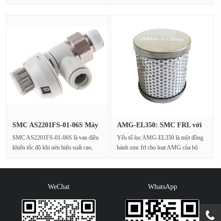
Nó được thiết kế đặc biệt đ···
Tập đoàn SMC, thu···
SMC AS2201FS-01-06S Máy
AMG-EL350: SMC FRL với
đo lưu···
bộ tách···
SMC AS2201FS-01-06S là van điều
Yếu tố lọc AMG-EL350 là một đồng
khiển tốc độ khí nén hiệu suất cao,
hành smc frl cho loạt AMG của bộ
được thiết kế ch···
tách độ ẩm smc, chủ···
WeChat
WhatsApp