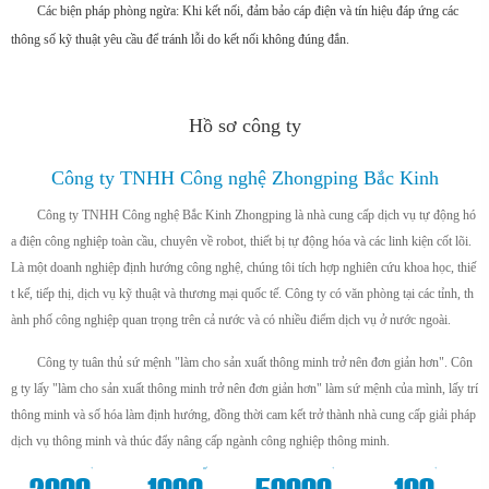
Các biện pháp phòng ngừa: Khi kết nối, đảm bảo cáp điện và tín hiệu đáp ứng các
thông số kỹ thuật yêu cầu để tránh lỗi do kết nối không đúng đắn.
Hồ sơ công ty
Công ty TNHH Công nghệ Zhongping Bắc Kinh
Công ty TNHH Công nghệ Bắc Kinh Zhongping là nhà cung cấp dịch vụ tự động hó
a điện công nghiệp toàn cầu, chuyên về robot, thiết bị tự động hóa và các linh kiện cốt lõi.
Là một doanh nghiệp định hướng công nghệ, chúng tôi tích hợp nghiên cứu khoa học, thiế
t kế, tiếp thị, dịch vụ kỹ thuật và thương mại quốc tế. Công ty có văn phòng tại các tỉnh, th
ành phố công nghiệp quan trọng trên cả nước và có nhiều điểm dịch vụ ở nước ngoài.
Công ty tuân thủ sứ mệnh "làm cho sản xuất thông minh trở nên đơn giản hơn". Côn
g ty lấy "làm cho sản xuất thông minh trở nên đơn giản hơn" làm sứ mệnh của mình, lấy trí
thông minh và số hóa làm định hướng, đồng thời cam kết trở thành nhà cung cấp giải pháp
dịch vụ thông minh và thúc đẩy nâng cấp ngành công nghiệp thông minh.
+
m²
+
+