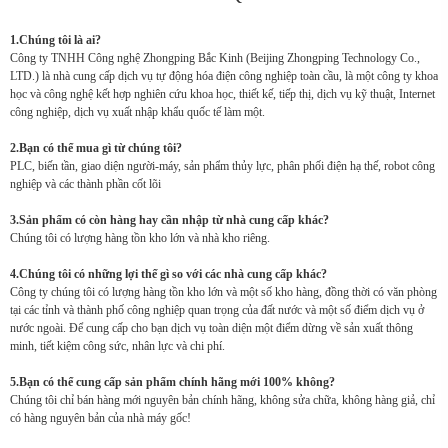
1.Chúng tôi là ai?
Công ty TNHH Công nghệ Zhongping Bắc Kinh (Beijing Zhongping Technology Co.,
LTD.) là nhà cung cấp dịch vụ tự động hóa điện công nghiệp toàn cầu, là một công ty khoa
học và công nghệ kết hợp nghiên cứu khoa học, thiết kế, tiếp thị, dịch vụ kỹ thuật, Internet
công nghiệp, dịch vụ xuất nhập khẩu quốc tế làm một.
2.Bạn có thể mua gì từ chúng tôi?
PLC, biến tần, giao diện người-máy, sản phẩm thủy lực, phân phối điện hạ thế, robot công
nghiệp và các thành phần cốt lõi
3.Sản phẩm có còn hàng hay cần nhập từ nhà cung cấp khác?
Chúng tôi có lượng hàng tồn kho lớn và nhà kho riêng.
4.Chúng tôi có những lợi thế gì so với các nhà cung cấp khác?
Công ty chúng tôi có lượng hàng tồn kho lớn và một số kho hàng, đồng thời có văn phòng
tại các tỉnh và thành phố công nghiệp quan trọng của đất nước và một số điểm dịch vụ ở
nước ngoài. Để cung cấp cho bạn dịch vụ toàn diện một điểm dừng về sản xuất thông
minh, tiết kiệm công sức, nhân lực và chi phí.
5.Bạn có thể cung cấp sản phẩm chính hãng mới 100% không?
Chúng tôi chỉ bán hàng mới nguyên bản chính hãng, không sửa chữa, không hàng giả, chỉ
có hàng nguyên bản của nhà máy gốc!