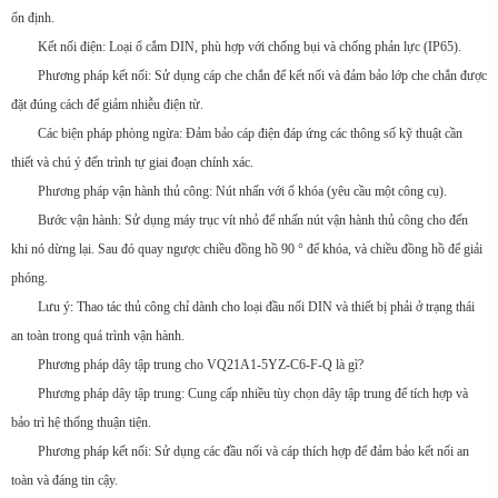
ổn định.
Kết nối điện: Loại ổ cắm DIN, phù hợp với chống bụi và chống phản lực (IP65).
Phương pháp kết nối: Sử dụng cáp che chắn để kết nối và đảm bảo lớp che chắn được
đặt đúng cách để giảm nhiễu điện từ.
Các biện pháp phòng ngừa: Đảm bảo cáp điện đáp ứng các thông số kỹ thuật cần
thiết và chú ý đến trình tự giai đoạn chính xác.
Phương pháp vận hành thủ công: Nút nhấn với ổ khóa (yêu cầu một công cụ).
Bước vận hành: Sử dụng máy trục vít nhỏ để nhấn nút vận hành thủ công cho đến
khi nó dừng lại. Sau đó quay ngược chiều đồng hồ 90 ° để khóa, và chiều đồng hồ để giải
phóng.
Lưu ý: Thao tác thủ công chỉ dành cho loại đầu nối DIN và thiết bị phải ở trạng thái
an toàn trong quá trình vận hành.
Phương pháp dây tập trung cho VQ21A1-5YZ-C6-F-Q là gì?
Phương pháp dây tập trung: Cung cấp nhiều tùy chọn dây tập trung để tích hợp và
bảo trì hệ thống thuận tiện.
Phương pháp kết nối: Sử dụng các đầu nối và cáp thích hợp để đảm bảo kết nối an
toàn và đáng tin cậy.