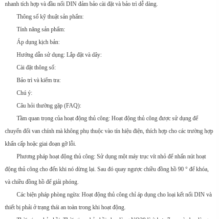
nhanh tích hợp và đầu nối DIN đảm bảo cài đặt và bảo trì dễ dàng.
Thông số kỹ thuật sản phẩm:
Tính năng sản phẩm:
Áp dụng kịch bản:
Hướng dẫn sử dụng: Lắp đặt và dây:
Cài đặt thông số:
Bảo trì và kiểm tra:
Chú ý:
Câu hỏi thường gặp (FAQ):
Tầm quan trọng của hoạt động thủ công: Hoạt động thủ công được sử dụng để
chuyển đổi van chính mà không phụ thuộc vào tín hiệu điện, thích hợp cho các trường hợp
khẩn cấp hoặc giai đoạn gỡ lỗi.
Phương pháp hoạt động thủ công: Sử dụng một máy trục vít nhỏ để nhấn nút hoạt
động thủ công cho đến khi nó dừng lại. Sau đó quay ngược chiều đồng hồ 90 ° để khóa,
và chiều đồng hồ để giải phóng.
Các biện pháp phòng ngừa: Hoạt động thủ công chỉ áp dụng cho loại kết nối DIN và
thiết bị phải ở trạng thái an toàn trong khi hoạt động.