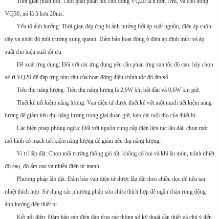
Thời gian phản hồi: Thời gian phản hồi cho dòng VQ20 là ít hơn 7ms, và cho dòng
VQ30, nó là ít hơn 20ms.
Yếu tố ảnh hưởng: Thời gian đáp ứng bị ảnh hưởng bởi áp suất nguồn, điện áp cuộn
dây và nhiệt độ môi trường xung quanh. Đảm bảo hoạt động ở điện áp định mức và áp
suất cho hiệu suất tối ưu.
Đề xuất ứng dụng: Đối với các ứng dụng yêu cầu phản ứng van tốc độ cao, hãy chọn
sê-ri VQ20 để đáp ứng nhu cầu của hoạt động điều chỉnh tốc độ tần số.
Tiêu thụ năng lượng: Tiêu thụ năng lượng là 2,9W khi bắt đầu và 0,6W khi giữ.
Thiết kế tiết kiệm năng lượng: Van điện tử được thiết kế với một mạch tiết kiệm năng
lượng để giảm tiêu thụ năng lượng trong giai đoạn giữ, kéo dài tuổi thọ của thiết bị.
Các biện pháp phòng ngừa: Đối với nguồn cung cấp điện liên tục lâu dài, chọn một
mô hình có mạch tiết kiệm năng lượng để giảm tiêu thụ năng lượng.
Vị trí lắp đặt: Chọn môi trường thông gió tốt, không có bụi và khí ăn mòn, tránh nhiệt
độ cao, độ ẩm cao và nhiễu điện từ mạnh.
Phương pháp lắp đặt: Đảm bảo van điện tử được lắp đặt theo chiều dọc để tiêu tan
nhiệt thích hợp. Sử dụng các phương pháp sửa chữa thích hợp để ngăn chặn rung động
ảnh hưởng đến thiết bị.
Kết nối điện: Đảm bảo cáp điện đáp ứng các thông số kỹ thuật cần thiết và chú ý đến