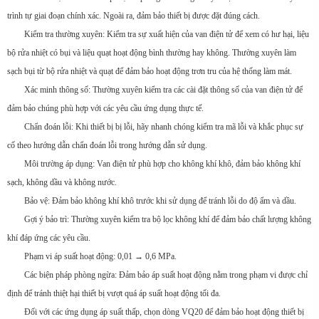
trình tự giai đoạn chính xác. Ngoài ra, đảm bảo thiết bị được đặt đúng cách.
Kiểm tra thường xuyên: Kiểm tra sự xuất hiện của van điện tử để xem có hư hại, liệu
bộ rửa nhiệt có bụi và liệu quạt hoạt động bình thường hay không. Thường xuyên làm
sạch bụi từ bộ rửa nhiệt và quạt để đảm bảo hoạt động trơn tru của hệ thống làm mát.
Xác minh thông số: Thường xuyên kiểm tra các cài đặt thông số của van điện tử để
đảm bảo chúng phù hợp với các yêu cầu ứng dụng thực tế.
Chẩn đoán lỗi: Khi thiết bị bị lỗi, hãy nhanh chóng kiểm tra mã lỗi và khắc phục sự
cố theo hướng dẫn chẩn đoán lỗi trong hướng dẫn sử dụng.
Môi trường áp dụng: Van điện tử phù hợp cho không khí khô, đảm bảo không khí
sạch, không dầu và không nước.
Bảo vệ: Đảm bảo không khí khô trước khi sử dụng để tránh lỗi do độ ẩm và dầu.
Gợi ý bảo trì: Thường xuyên kiểm tra bộ lọc không khí để đảm bảo chất lượng không
khí đáp ứng các yêu cầu.
Phạm vi áp suất hoạt động: 0,01 → 0,6 MPa.
Các biện pháp phòng ngừa: Đảm bảo áp suất hoạt động nằm trong phạm vi được chỉ
định để tránh thiệt hại thiết bị vượt quá áp suất hoạt động tối đa.
Đối với các ứng dụng áp suất thấp, chọn dòng VQ20 để đảm bảo hoạt động thiết bị