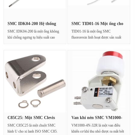
SMC IDK04-200 Hệ thống
SMC TID01-16 Một ống cho
ống khí···
phụ k···
SMC IDK04-200 là một ống không
TID01-16 là một ống SMC
khí chống ngưng tụ hiệu suất cao
fluororesin linh hoạt được sản xuất
được thiết kế đặc b···
bởi SMC và thuộc về dòng T···
C85C25: Một SMC Clevis
Van khí nén SMC VM1000-
được th···
4N-32R:···
SMC C85C25 là một chuột SMC
VM1000-4N-32R là một van điều
hình U cho xi lanh ISO SMC C85.
khiển cơ khí thu nhỏ được ra mắt bởi