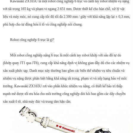
Kawasaki ZX165U là một robot công nghiệp 6 trục và cánh tay robot nhiệm vụ nặng
với tải trọng 165 kg và phạm vi ngang 2.651 mm. Được thiết kế cho hàn chỗ, xử lý vật
liệu và máy móc, nó cung cấp tốc độ tối đa 2.500 mm / giây với khả năng lặp lại ± 0,3 mm,
phù hợp cho tự động hóa ô tô và công nghiệp nói chung.
Robot công nghiệp 6 trục là gì?
Một robot công nghiệp nặng 6 trục là một cánh tay robot khớp với sáu độ tự do
(khớp quay JT1 qua JT6), cung cấp khả năng định vị không gian đầy đủ cho các nhiệm vụ
sản xuất phức tạp. Danh mục này thường bao gồm các biến thể nhiệm vụ tiêu chuẩn và
nhiệm vụ nặng được phân biệt bằng khả năng tải trọng, phạm vi và xếp hạng bảo vệ môi
trường. Kawasaki ZX165U rơi vào phân khúc nhiệm vụ nặng, có thiết kế bảo trì thấp
mạnh mẽ được tối ưu hóa cho môi trường công nghiệp đòi hỏi bao gồm các dây chuyền
sản xuất ô tô, nhà máy đúc và trung tâm hậu cần.