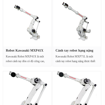
Robot Kawasaki MXP41X
Cánh tay robot hạng nặng
Robot hạ···
Kawas···
Kawasaki Robot MXP41X là một
Kawasaki Robot MXP71L là một
robot cánh tay đòn có độ cứng cao,
cánh tay robot hạng nặng được thiết
được thiết kế đặc bi···
kế cho các ứng dụng cô···