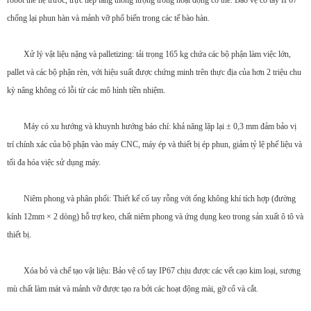
robot thế hệ trước, trực tiếp tăng thông lượng trong hoạt động cơ thể. Bảo vệ cổ tay IP67
chống lại phun hàn và mảnh vỡ phổ biến trong các tế bào hàn.
Xử lý vật liệu nặng và palletizing: tải trọng 165 kg chứa các bộ phận làm việc lớn,
pallet và các bộ phận rèn, với hiệu suất được chứng minh trên thực địa của hơn 2 triệu chu
kỳ nâng không có lỗi từ các mô hình tiền nhiệm.
Máy có xu hướng và khuynh hướng báo chí: khả năng lặp lại ± 0,3 mm đảm bảo vị
trí chính xác của bộ phận vào máy CNC, máy ép và thiết bị ép phun, giảm tỷ lệ phế liệu và
tối đa hóa việc sử dụng máy.
Niêm phong và phân phối: Thiết kế cổ tay rỗng với ống không khí tích hợp (đường
kính 12mm × 2 dòng) hỗ trợ keo, chất niêm phong và ứng dụng keo trong sản xuất ô tô và
thiết bị.
Xóa bỏ và chế tạo vật liệu: Bảo vệ cổ tay IP67 chịu được các vết cạo kim loại, sương
mù chất làm mát và mảnh vỡ được tạo ra bởi các hoạt động mài, gỡ cổ và cắt.