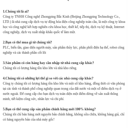
1.Chúng tôi là ai?
Công ty TNHH Công nghệ Zhongping Bắc Kinh (Beijing Zhongping Technology Co.,
LTD.) là nhà cung cấp dịch vụ tự động hóa điện công nghiệp toàn cầu, là một công ty khoa
học và công nghệ kết hợp nghiên cứu khoa học, thiết kế, tiếp thị, dịch vụ kỹ thuật, Internet
công nghiệp, dịch vụ xuất nhập khẩu quốc tế làm một.
2.Bạn có thể mua gì từ chúng tôi?
PLC, biến tần, giao diện người-máy, sản phẩm thủy lực, phân phối điện hạ thế, robot công
nghiệp và các thành phần cốt lõi
3.Sản phẩm có còn hàng hay cần nhập từ nhà cung cấp khác?
Chúng tôi có lượng hàng tồn kho lớn và nhà kho riêng.
4.Chúng tôi có những lợi thế gì so với các nhà cung cấp khác?
Công ty chúng tôi có lượng hàng tồn kho lớn và một số kho hàng, đồng thời có văn phòng
tại các tỉnh và thành phố công nghiệp quan trọng của đất nước và một số điểm dịch vụ ở
nước ngoài. Để cung cấp cho bạn dịch vụ toàn diện một điểm dừng về sản xuất thông
minh, tiết kiệm công sức, nhân lực và chi phí.
5.Bạn có thể cung cấp sản phẩm chính hãng mới 100% không?
Chúng tôi chỉ bán hàng mới nguyên bản chính hãng, không sửa chữa, không hàng giả, chỉ
có hàng nguyên bản của nhà máy gốc!