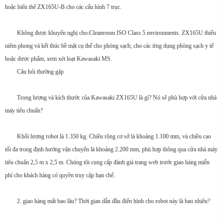
hoặc biến thể ZX165U-B cho các cấu hình 7 trục.
Không được khuyến nghị cho:Cleanroom ISO Class 5 environments. ZX165U thiếu
niêm phong và kết thúc bề mặt cụ thể cho phòng sạch; cho các ứng dụng phòng sạch y tế
hoặc dược phẩm, xem xét loạt Kawasaki MS.
Câu hỏi thường gặp
Trọng lượng và kích thước của Kawasaki ZX165U là gì? Nó sẽ phù hợp với cửa nhà
máy tiêu chuẩn?
Khối lượng robot là 1.350 kg. Chiều rộng cơ sở là khoảng 1.100 mm, và chiều cao
tối đa trong định hướng vận chuyển là khoảng 2.200 mm, phù hợp thông qua cửa nhà máy
tiêu chuẩn 2,5 m x 2,5 m. Chúng tôi cung cấp đánh giá trang web trước giao hàng miễn
phí cho khách hàng có quyền truy cập hạn chế.
2. giao hàng mất bao lâu? Thời gian dẫn đầu điển hình cho robot này là bao nhiêu?