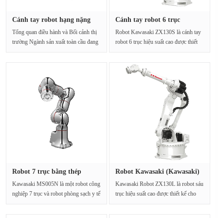
Cánh tay robot hạng nặng
Cánh tay robot 6 trục
Kawas···
Kawasaki···
Tổng quan điều hành và Bối cảnh thị
Robot Kawasaki ZX130S là cánh tay
trường Ngành sản xuất toàn cầu đang
robot 6 trục hiệu suất cao được thiết
trải qua mộ···
kế cho công nghệ···
Robot 7 trục bằng thép
Robot Kawasaki (Kawasaki)
không g···
ZX13···
Kawasaki MS005N là một robot công
Kawasaki Robot ZX130L là robot sáu
nghiệp 7 trục và robot phòng sạch y tế
trục hiệu suất cao được thiết kế cho
với tải trọng 5···
việc hàn điểm ···