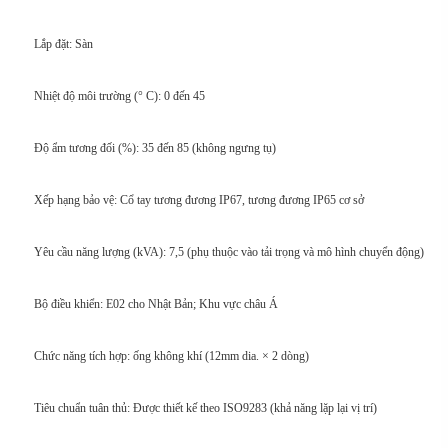
Lắp đặt: Sàn
Nhiệt độ môi trường (° C): 0 đến 45
Độ ẩm tương đối (%): 35 đến 85 (không ngưng tụ)
Xếp hạng bảo vệ: Cổ tay tương đương IP67, tương đương IP65 cơ sở
Yêu cầu năng lượng (kVA): 7,5 (phụ thuộc vào tải trọng và mô hình chuyển động)
Bộ điều khiển: E02 cho Nhật Bản; Khu vực châu Á
Chức năng tích hợp: ống không khí (12mm dia. × 2 dòng)
Tiêu chuẩn tuân thủ: Được thiết kế theo ISO9283 (khả năng lặp lại vị trí)