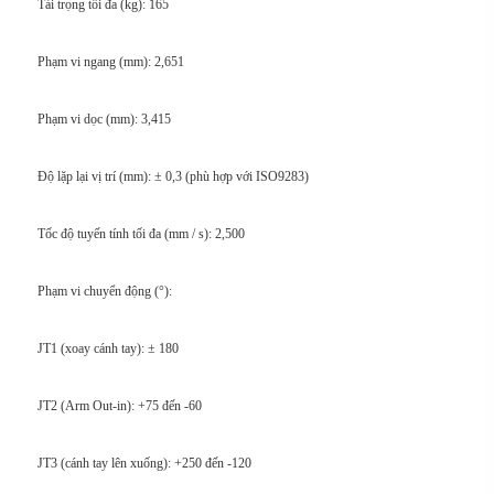
Tải trọng tối đa (kg): 165
Phạm vi ngang (mm): 2,651
Phạm vi dọc (mm): 3,415
Độ lặp lại vị trí (mm): ± 0,3 (phù hợp với ISO9283)
Tốc độ tuyến tính tối đa (mm / s): 2,500
Phạm vi chuyển động (°):
JT1 (xoay cánh tay): ± 180
JT2 (Arm Out-in): +75 đến -60
JT3 (cánh tay lên xuống): +250 đến -120