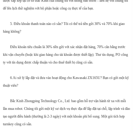
được sắp xếp tại cơ sở Bắc Kinh của chúng tôi với thông báo trước - liên hệ với chúng tôi
để lên lịch thử nghiệm với bộ phận hoặc công cụ thực tế của bạn.
5. Điều khoản thanh toán nào có sẵn? Tôi có thể trả tiền gửi 30% và 70% khi giao
hàng không?
Điều khoản tiêu chuẩn là 30% tiền gửi với xác nhận đặt hàng, 70% cân bằng trước
khi vận chuyển (hoặc khi giao hàng cho tài khoản được thiết lập). Thư tín dụng, PO công
ty với tín dụng được chấp thuận và cho thuê thiết bị cũng có sẵn.
6.Ai xử lý lắp đặt và đưa vào hoạt động cho Kawasaki ZX165U? Bạn có gửi một kỹ
thuật viên?
Bắc Kinh Zhongping Technology Co., Ltd. bao gồm hỗ trợ vận hành từ xa với mỗi
lần mua robot. Chúng tôi gửi một kỹ sư dịch vụ thực địa để lắp đặt tại chỗ, lập trình và đào
tạo người điều hành (thường là 2-3 ngày) với một khoản phí bổ sung. Một gói tích hợp
turnkey cũng có sẵn.