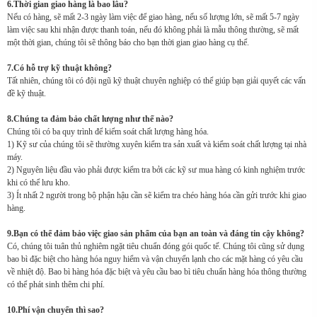
6.Thời gian giao hàng là bao lâu?
Nếu có hàng, sẽ mất 2-3 ngày làm việc để giao hàng, nếu số lượng lớn, sẽ mất 5-7 ngày
làm việc sau khi nhận được thanh toán, nếu đó không phải là mẫu thông thường, sẽ mất
một thời gian, chúng tôi sẽ thông báo cho bạn thời gian giao hàng cụ thể.
7.Có hỗ trợ kỹ thuật không?
Tất nhiên, chúng tôi có đội ngũ kỹ thuật chuyên nghiệp có thể giúp bạn giải quyết các vấn
đề kỹ thuật.
8.Chúng ta đảm bảo chất lượng như thế nào?
Chúng tôi có ba quy trình để kiểm soát chất lượng hàng hóa.
1) Kỹ sư của chúng tôi sẽ thường xuyên kiểm tra sản xuất và kiểm soát chất lượng tại nhà
máy.
2) Nguyên liệu đầu vào phải được kiểm tra bởi các kỹ sư mua hàng có kinh nghiệm trước
khi có thể lưu kho.
3) Ít nhất 2 người trong bộ phận hậu cần sẽ kiểm tra chéo hàng hóa cần gửi trước khi giao
hàng.
9.Bạn có thể đảm bảo việc giao sản phẩm của bạn an toàn và đáng tin cậy không?
Có, chúng tôi tuân thủ nghiêm ngặt tiêu chuẩn đóng gói quốc tế. Chúng tôi cũng sử dụng
bao bì đặc biệt cho hàng hóa nguy hiểm và vận chuyển lạnh cho các mặt hàng có yêu cầu
về nhiệt độ. Bao bì hàng hóa đặc biệt và yêu cầu bao bì tiêu chuẩn hàng hóa thông thường
có thể phát sinh thêm chi phí.
10.Phí vận chuyển thì sao?