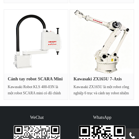
cho các ứng d···
được thiết kế để ···
Cánh tay robot SCARA Mini
Kawasaki ZX165U 7-Axis
Kawa···
Heavy-D···
Kawasaki Robot KLS 400-03N là
Kawasaki ZX165U là một robot công
một robot SCARA mini có độ chính
nghiệp 6 trục và cánh tay robot nhiệm
xác cao, được thiết kế ch···
vụ nặng với tải ···
WeChat
WhatsApp