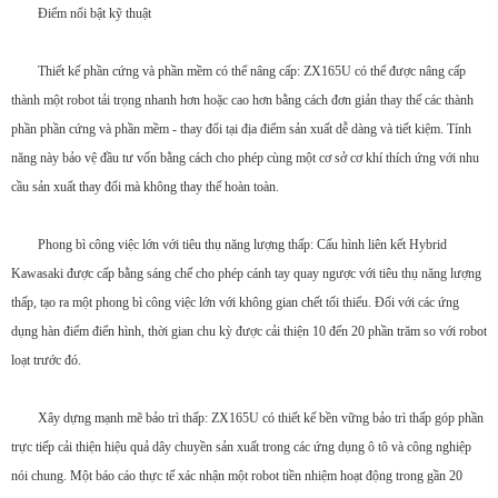
Điểm nổi bật kỹ thuật
Thiết kế phần cứng và phần mềm có thể nâng cấp: ZX165U có thể được nâng cấp
thành một robot tải trọng nhanh hơn hoặc cao hơn bằng cách đơn giản thay thế các thành
phần phần cứng và phần mềm - thay đổi tại địa điểm sản xuất dễ dàng và tiết kiệm. Tính
năng này bảo vệ đầu tư vốn bằng cách cho phép cùng một cơ sở cơ khí thích ứng với nhu
cầu sản xuất thay đổi mà không thay thế hoàn toàn.
Phong bì công việc lớn với tiêu thụ năng lượng thấp: Cấu hình liên kết Hybrid
Kawasaki được cấp bằng sáng chế cho phép cánh tay quay ngược với tiêu thụ năng lượng
thấp, tạo ra một phong bì công việc lớn với không gian chết tối thiểu. Đối với các ứng
dụng hàn điểm điển hình, thời gian chu kỳ được cải thiện 10 đến 20 phần trăm so với robot
loạt trước đó.
Xây dựng mạnh mẽ bảo trì thấp: ZX165U có thiết kế bền vững bảo trì thấp góp phần
trực tiếp cải thiện hiệu quả dây chuyền sản xuất trong các ứng dụng ô tô và công nghiệp
nói chung. Một báo cáo thực tế xác nhận một robot tiền nhiệm hoạt động trong gần 20