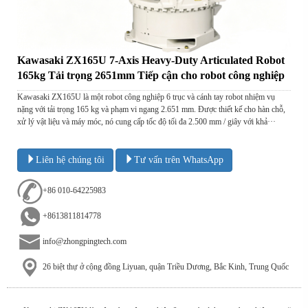
Kawasaki ZX165U 7-Axis Heavy-Duty Articulated Robot
165kg Tải trọng 2651mm Tiếp cận cho robot công nghiệp
Kawasaki ZX165U là một robot công nghiệp 6 trục và cánh tay robot nhiệm vụ
nặng với tải trọng 165 kg và phạm vi ngang 2.651 mm. Được thiết kế cho hàn chỗ,
xử lý vật liệu và máy móc, nó cung cấp tốc độ tối đa 2.500 mm / giây với khả···
Liên hệ chúng tôi
Tư vấn trên WhatsApp
+86 010-64225983
+8613811814778
info@zhongpingtech.com
26 biệt thự ở cộng đồng Liyuan, quận Triều Dương, Bắc Kinh, Trung Quốc