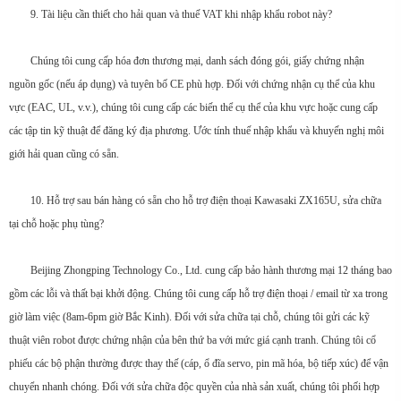
9. Tài liệu cần thiết cho hải quan và thuế VAT khi nhập khẩu robot này?
Chúng tôi cung cấp hóa đơn thương mại, danh sách đóng gói, giấy chứng nhận
nguồn gốc (nếu áp dụng) và tuyên bố CE phù hợp. Đối với chứng nhận cụ thể của khu
vực (EAC, UL, v.v.), chúng tôi cung cấp các biến thể cụ thể của khu vực hoặc cung cấp
các tập tin kỹ thuật để đăng ký địa phương. Ước tính thuế nhập khẩu và khuyến nghị môi
giới hải quan cũng có sẵn.
10. Hỗ trợ sau bán hàng có sẵn cho hỗ trợ điện thoại Kawasaki ZX165U, sửa chữa
tại chỗ hoặc phụ tùng?
Beijing Zhongping Technology Co., Ltd. cung cấp bảo hành thương mại 12 tháng bao
gồm các lỗi và thất bại khởi động. Chúng tôi cung cấp hỗ trợ điện thoại / email từ xa trong
giờ làm việc (8am-6pm giờ Bắc Kinh). Đối với sửa chữa tại chỗ, chúng tôi gửi các kỹ
thuật viên robot được chứng nhận của bên thứ ba với mức giá cạnh tranh. Chúng tôi cổ
phiếu các bộ phận thường được thay thế (cáp, ổ đĩa servo, pin mã hóa, bộ tiếp xúc) để vận
chuyển nhanh chóng. Đối với sửa chữa độc quyền của nhà sản xuất, chúng tôi phối hợp