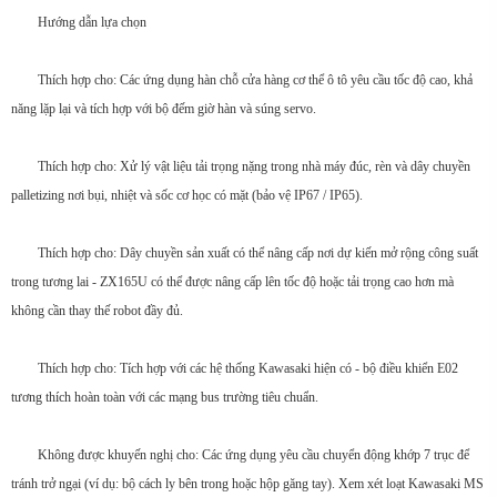
Hướng dẫn lựa chọn
Thích hợp cho: Các ứng dụng hàn chỗ cửa hàng cơ thể ô tô yêu cầu tốc độ cao, khả
năng lặp lại và tích hợp với bộ đếm giờ hàn và súng servo.
Thích hợp cho: Xử lý vật liệu tải trọng nặng trong nhà máy đúc, rèn và dây chuyền
palletizing nơi bụi, nhiệt và sốc cơ học có mặt (bảo vệ IP67 / IP65).
Thích hợp cho: Dây chuyền sản xuất có thể nâng cấp nơi dự kiến ​​mở rộng công suất
trong tương lai - ZX165U có thể được nâng cấp lên tốc độ hoặc tải trọng cao hơn mà
không cần thay thế robot đầy đủ.
Thích hợp cho: Tích hợp với các hệ thống Kawasaki hiện có - bộ điều khiển E02
tương thích hoàn toàn với các mạng bus trường tiêu chuẩn.
Không được khuyến nghị cho: Các ứng dụng yêu cầu chuyển động khớp 7 trục để
tránh trở ngại (ví dụ: bộ cách ly bên trong hoặc hộp găng tay). Xem xét loạt Kawasaki MS