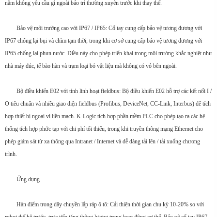
năm không yêu cầu gì ngoài bảo trì thường xuyên trước khi thay thế.
Bảo vệ môi trường cao với IP67 / IP65: Cổ tay cung cấp bảo vệ tương đương với
IP67 chống lại bụi và chìm tạm thời, trong khi cơ sở cung cấp bảo vệ tương đương với
IP65 chống lại phun nước. Điều này cho phép triển khai trong môi trường khắc nghiệt như
nhà máy đúc, tế bào hàn và trạm loại bỏ vật liệu mà không có vỏ bên ngoài.
Bộ điều khiển E02 với tính linh hoạt fieldbus: Bộ điều khiển E02 hỗ trợ các kết nối I /
O tiêu chuẩn và nhiều giao diện fieldbus (Profibus, DeviceNet, CC-Link, Interbus) để tích
hợp thiết bị ngoại vi liền mạch. K-Logic tích hợp phần mềm PLC cho phép tạo ra các hệ
thống tích hợp phức tạp với chi phí tối thiểu, trong khi truyền thông mạng Ethernet cho
phép giám sát từ xa thông qua Intranet / Internet và dễ dàng tải lên / tải xuống chương
trình.
Ứng dụng
Hàn điểm trong dây chuyền lắp ráp ô tô: Cải thiện thời gian chu kỳ 10-20% so với