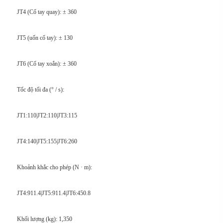
JT4 (Cổ tay quay): ± 360
JT5 (uốn cổ tay): ± 130
JT6 (Cổ tay xoắn): ± 360
Tốc độ tối đa (° / s):
JT1:110|JT2:110|JT3:115
JT4:140|JT5:155|JT6:260
Khoảnh khắc cho phép (N · m):
JT4:911.4|JT5:911.4|JT6:450.8
Khối lượng (kg): 1,350