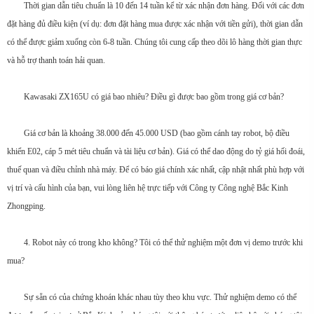
Thời gian dẫn tiêu chuẩn là 10 đến 14 tuần kể từ xác nhận đơn hàng. Đối với các đơn
đặt hàng đủ điều kiện (ví dụ: đơn đặt hàng mua được xác nhận với tiền gửi), thời gian dẫn
có thể được giảm xuống còn 6-8 tuần. Chúng tôi cung cấp theo dõi lô hàng thời gian thực
và hỗ trợ thanh toán hải quan.
Kawasaki ZX165U có giá bao nhiêu? Điều gì được bao gồm trong giá cơ bản?
Giá cơ bản là khoảng 38.000 đến 45.000 USD (bao gồm cánh tay robot, bộ điều
khiển E02, cáp 5 mét tiêu chuẩn và tài liệu cơ bản). Giá có thể dao động do tỷ giá hối đoái,
thuế quan và điều chỉnh nhà máy. Để có báo giá chính xác nhất, cập nhật nhất phù hợp với
vị trí và cấu hình của bạn, vui lòng liên hệ trực tiếp với Công ty Công nghệ Bắc Kinh
Zhongping.
4. Robot này có trong kho không? Tôi có thể thử nghiệm một đơn vị demo trước khi
mua?
Sự sẵn có của chứng khoán khác nhau tùy theo khu vực. Thử nghiệm demo có thể