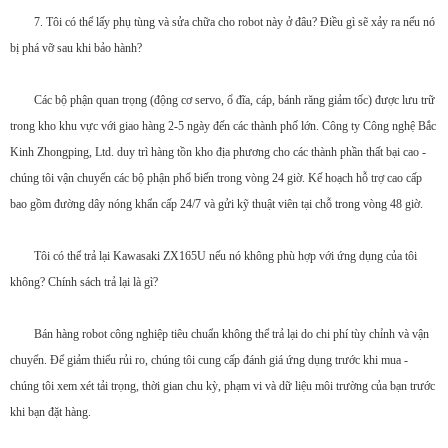
7. Tôi có thể lấy phụ tùng và sửa chữa cho robot này ở đâu? Điều gì sẽ xảy ra nếu nó
bị phá vỡ sau khi bảo hành?
Các bộ phận quan trọng (động cơ servo, ổ đĩa, cáp, bánh răng giảm tốc) được lưu trữ
trong kho khu vực với giao hàng 2-5 ngày đến các thành phố lớn. Công ty Công nghệ Bắc
Kinh Zhongping, Ltd. duy trì hàng tồn kho địa phương cho các thành phần thất bại cao -
chúng tôi vận chuyển các bộ phận phổ biến trong vòng 24 giờ. Kế hoạch hỗ trợ cao cấp
bao gồm đường dây nóng khẩn cấp 24/7 và gửi kỹ thuật viên tại chỗ trong vòng 48 giờ.
Tôi có thể trả lại Kawasaki ZX165U nếu nó không phù hợp với ứng dụng của tôi
không? Chính sách trả lại là gì?
Bán hàng robot công nghiệp tiêu chuẩn không thể trả lại do chi phí tùy chỉnh và vận
chuyển. Để giảm thiểu rủi ro, chúng tôi cung cấp đánh giá ứng dụng trước khi mua -
chúng tôi xem xét tải trọng, thời gian chu kỳ, phạm vi và dữ liệu môi trường của bạn trước
khi bạn đặt hàng.