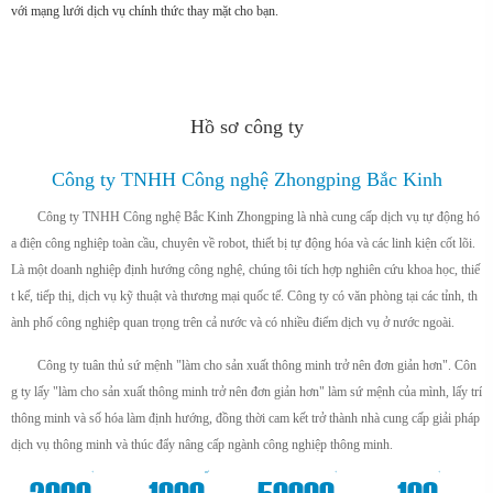
với mạng lưới dịch vụ chính thức thay mặt cho bạn.
Hồ sơ công ty
Công ty TNHH Công nghệ Zhongping Bắc Kinh
Công ty TNHH Công nghệ Bắc Kinh Zhongping là nhà cung cấp dịch vụ tự động hó
a điện công nghiệp toàn cầu, chuyên về robot, thiết bị tự động hóa và các linh kiện cốt lõi.
Là một doanh nghiệp định hướng công nghệ, chúng tôi tích hợp nghiên cứu khoa học, thiế
t kế, tiếp thị, dịch vụ kỹ thuật và thương mại quốc tế. Công ty có văn phòng tại các tỉnh, th
ành phố công nghiệp quan trọng trên cả nước và có nhiều điểm dịch vụ ở nước ngoài.
Công ty tuân thủ sứ mệnh "làm cho sản xuất thông minh trở nên đơn giản hơn". Côn
g ty lấy "làm cho sản xuất thông minh trở nên đơn giản hơn" làm sứ mệnh của mình, lấy trí
thông minh và số hóa làm định hướng, đồng thời cam kết trở thành nhà cung cấp giải pháp
dịch vụ thông minh và thúc đẩy nâng cấp ngành công nghiệp thông minh.
+
m²
+
+