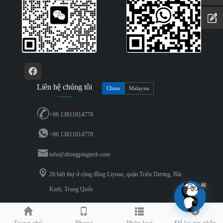
Liên hệ chúng tôi
China
Malaysia
+86 13811814778
+86 13811814778
info@zhongpingtech.com
26 biệt thự ở cộng đồng Liyuan, quận Triều Dương, Bắc
Kinh, Trung Quốc
Bản quyền © 2024 Beijing Zhongping Technology Co., LTD.. Tất cả các quyền.