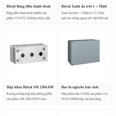
Rittal Bảng điều hành thoải
Rittal Xanh da trời e + Thiết
má···
···
Bảng điều hành thoải máiMã sản
Xanh da trời e + Thiết bị 1.5-5 làm
phẩm: CP 6372.542Hộp nhôm, dẫn
mát treo tường ngoài trời .0kWMã sản
nhiệt mạnh, tản nhiệt ···
phẩm: SK 3189.3···
Hộp khóa Rittal SM 2384.030
Bao bì nguyên bản chất
Ch···
lượng c···
Keying trường hợp thép không gỉMã
Hộp nhôm đúc GAMã sản phẩm: GA
sản phẩm: SM 2384.030Vỏ bàn
9119.210Một hộp sơn làm bằng
phím, thép không gỉ 1.4···
nhôm đúc. Cấp độ bảo ···