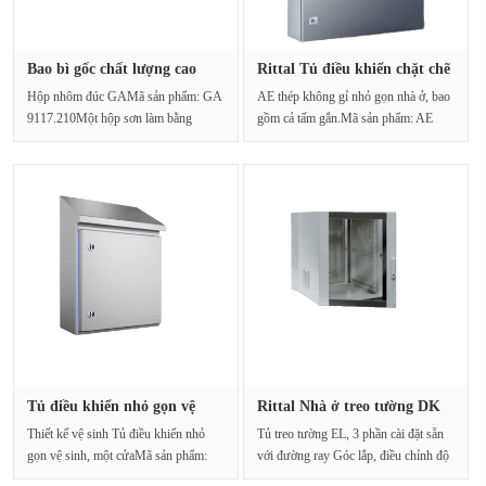
Bao bì gốc chất lượng cao
Rittal Tủ điều khiển chặt chẽ
Ritt···
···
Hộp nhôm đúc GAMã sản phẩm: GA
AE thép không gỉ nhỏ gọn nhà ở, bao
9117.210Một hộp sơn làm bằng
gồm cả tấm gắn.Mã sản phẩm: AE
nhôm đúc. Cấp độ bảo ···
1016.600Vật liệu:···
Tủ điều khiển nhỏ gọn vệ
Rittal Nhà ở treo tường DK
sinh ···
771···
Thiết kế vệ sinh Tủ điều khiển nhỏ
Tủ treo tường EL, 3 phần cài đặt sẵn
gọn vệ sinh, một cửaMã sản phẩm:
với đường ray Góc lắp, điều chỉnh độ
HD 1315.600Các g···
sâuMã···