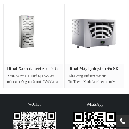
Rittal Xanh da trời e + Thiết
Rittal Máy lạnh gắn trên SK
···
33···
Xanh da trời e + Thiết bị 1.5-5 làm
Tổng công suất làm mát của
mát treo tường ngoài trời .0kWMã sản
TopTherm Xanh da trời e cho máy
phẩm: SK 3186.3···
điều hòa không khí gắn trê···
WeChat
WhatsApp