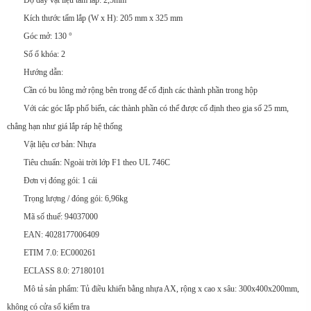
Độ dày vật liệu tấm lắp: 2,5mm
Kích thước tấm lắp (W x H): 205 mm x 325 mm
Góc mở: 130 °
Số ổ khóa: 2
Hướng dẫn:
Cần có bu lông mở rộng bên trong để cố định các thành phần trong hộp
Với các góc lắp phổ biến, các thành phần có thể được cố định theo gia số 25 mm,
chẳng hạn như giá lắp ráp hệ thống
Vật liệu cơ bản: Nhựa
Tiêu chuẩn: Ngoài trời lớp F1 theo UL 746C
Đơn vị đóng gói: 1 cái
Trọng lượng / đóng gói: 6,96kg
Mã số thuế: 94037000
EAN: 4028177006409
ETIM 7.0: EC000261
ECLASS 8.0: 27180101
Mô tả sản phẩm: Tủ điều khiển bằng nhựa AX, rộng x cao x sâu: 300x400x200mm,
không có cửa sổ kiểm tra