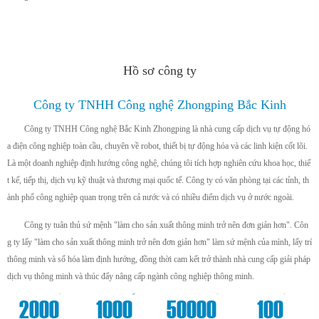
Hồ sơ công ty
Công ty TNHH Công nghệ Zhongping Bắc Kinh
Công ty TNHH Công nghệ Bắc Kinh Zhongping là nhà cung cấp dịch vụ tự động hó
a điện công nghiệp toàn cầu, chuyên về robot, thiết bị tự động hóa và các linh kiện cốt lõi.
Là một doanh nghiệp định hướng công nghệ, chúng tôi tích hợp nghiên cứu khoa học, thiế
t kế, tiếp thị, dịch vụ kỹ thuật và thương mại quốc tế. Công ty có văn phòng tại các tỉnh, th
ành phố công nghiệp quan trọng trên cả nước và có nhiều điểm dịch vụ ở nước ngoài.
Công ty tuân thủ sứ mệnh "làm cho sản xuất thông minh trở nên đơn giản hơn". Côn
g ty lấy "làm cho sản xuất thông minh trở nên đơn giản hơn" làm sứ mệnh của mình, lấy trí
thông minh và số hóa làm định hướng, đồng thời cam kết trở thành nhà cung cấp giải pháp
dịch vụ thông minh và thúc đẩy nâng cấp ngành công nghiệp thông minh.
+
m²
+
+
2000
1000
50000
100