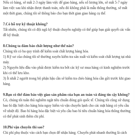
Nếu có hàng, sẽ mất 2-3 ngày làm việc để giao hàng, nếu số lượng lớn, sẽ mất 5-7 ngày
làm việc sau khi nhận được thanh toán, nếu đó không phải là mẫu thông thường, sẽ mất
một thời gian, chúng tôi sẽ thông báo cho bạn thời gian giao hàng cụ thể.
7.Có hỗ trợ kỹ thuật không?
Tất nhiên, chúng tôi có đội ngũ kỹ thuật chuyên nghiệp có thể giúp bạn giải quyết các vấn
đề kỹ thuật.
8.Chúng ta đảm bảo chất lượng như thế nào?
Chúng tôi có ba quy trình để kiểm soát chất lượng hàng hóa.
1) Kỹ sư của chúng tôi sẽ thường xuyên kiểm tra sản xuất và kiểm soát chất lượng tại nhà
máy.
2) Nguyên liệu đầu vào phải được kiểm tra bởi các kỹ sư mua hàng có kinh nghiệm trước
khi có thể lưu kho.
3) Ít nhất 2 người trong bộ phận hậu cần sẽ kiểm tra chéo hàng hóa cần gửi trước khi giao
hàng.
9.Bạn có thể đảm bảo việc giao sản phẩm của bạn an toàn và đáng tin cậy không?
Có, chúng tôi tuân thủ nghiêm ngặt tiêu chuẩn đóng gói quốc tế. Chúng tôi cũng sử dụng
bao bì đặc biệt cho hàng hóa nguy hiểm và vận chuyển lạnh cho các mặt hàng có yêu cầu
về nhiệt độ. Bao bì hàng hóa đặc biệt và yêu cầu bao bì tiêu chuẩn hàng hóa thông thường
có thể phát sinh thêm chi phí.
10.Phí vận chuyển thì sao?
Chi phí phụ thuộc vào cách bạn chọn để nhận hàng. Chuyển phát nhanh thường là cách