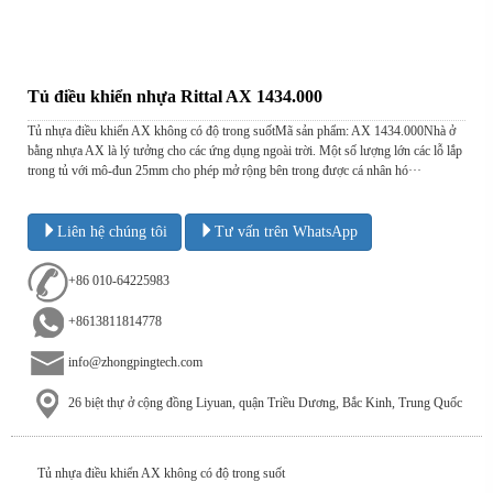
Tủ điều khiển nhựa Rittal AX 1434.000
Tủ nhựa điều khiển AX không có độ trong suốtMã sản phẩm: AX 1434.000Nhà ở
bằng nhựa AX là lý tưởng cho các ứng dụng ngoài trời. Một số lượng lớn các lỗ lắp
trong tủ với mô-đun 25mm cho phép mở rộng bên trong được cá nhân hó···
Liên hệ chúng tôi
Tư vấn trên WhatsApp
+86 010-64225983
+8613811814778
info@zhongpingtech.com
26 biệt thự ở cộng đồng Liyuan, quận Triều Dương, Bắc Kinh, Trung Quốc
Tủ nhựa điều khiển AX không có độ trong suốt