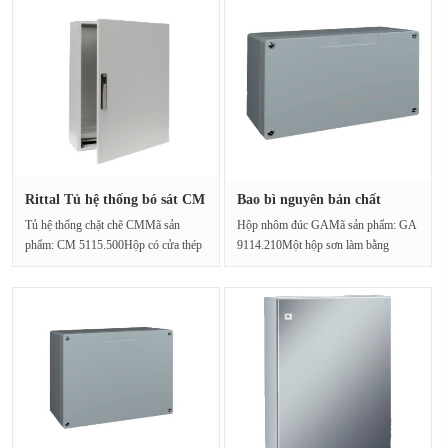
Rittal Tủ hệ thống bó sát CM
Bao bì nguyên bản chất
5···
lượng c···
Tủ hệ thống chặt chẽ CMMã sản
Hộp nhôm đúc GAMã sản phẩm: GA
phẩm: CM 5115.500Hộp có cửa thép
9114.210Một hộp sơn làm bằng
tấm và tấm lắp, khôn···
nhôm đúc. Cấp độ bảo ···