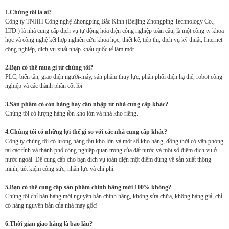
1.Chúng tôi là ai?
Công ty TNHH Công nghệ Zhongping Bắc Kinh (Beijing Zhongping Technology Co.,
LTD.) là nhà cung cấp dịch vụ tự động hóa điện công nghiệp toàn cầu, là một công ty khoa
học và công nghệ kết hợp nghiên cứu khoa học, thiết kế, tiếp thị, dịch vụ kỹ thuật, Internet
công nghiệp, dịch vụ xuất nhập khẩu quốc tế làm một.
2.Bạn có thể mua gì từ chúng tôi?
PLC, biến tần, giao diện người-máy, sản phẩm thủy lực, phân phối điện hạ thế, robot công
nghiệp và các thành phần cốt lõi
3.Sản phẩm có còn hàng hay cần nhập từ nhà cung cấp khác?
Chúng tôi có lượng hàng tồn kho lớn và nhà kho riêng.
4.Chúng tôi có những lợi thế gì so với các nhà cung cấp khác?
Công ty chúng tôi có lượng hàng tồn kho lớn và một số kho hàng, đồng thời có văn phòng
tại các tỉnh và thành phố công nghiệp quan trọng của đất nước và một số điểm dịch vụ ở
nước ngoài. Để cung cấp cho bạn dịch vụ toàn diện một điểm dừng về sản xuất thông
minh, tiết kiệm công sức, nhân lực và chi phí.
5.Bạn có thể cung cấp sản phẩm chính hãng mới 100% không?
Chúng tôi chỉ bán hàng mới nguyên bản chính hãng, không sửa chữa, không hàng giả, chỉ
có hàng nguyên bản của nhà máy gốc!
6.Thời gian giao hàng là bao lâu?