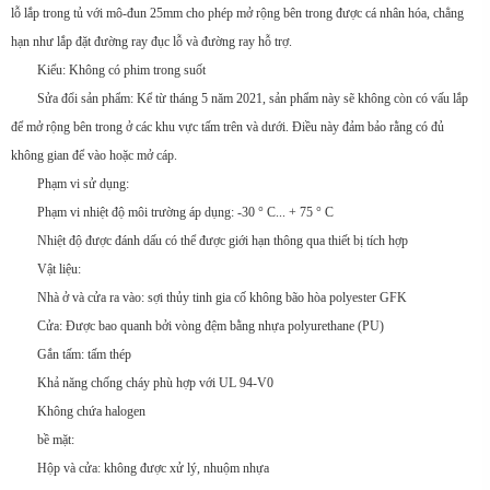
lỗ lắp trong tủ với mô-đun 25mm cho phép mở rộng bên trong được cá nhân hóa, chẳng
hạn như lắp đặt đường ray đục lỗ và đường ray hỗ trợ.
Kiểu: Không có phim trong suốt
Sửa đổi sản phẩm: Kể từ tháng 5 năm 2021, sản phẩm này sẽ không còn có vấu lắp
để mở rộng bên trong ở các khu vực tấm trên và dưới. Điều này đảm bảo rằng có đủ
không gian để vào hoặc mở cáp.
Phạm vi sử dụng:
Phạm vi nhiệt độ môi trường áp dụng: -30 ° C... + 75 ° C
Nhiệt độ được đánh dấu có thể được giới hạn thông qua thiết bị tích hợp
Vật liệu:
Nhà ở và cửa ra vào: sợi thủy tinh gia cố không bão hòa polyester GFK
Cửa: Được bao quanh bởi vòng đệm bằng nhựa polyurethane (PU)
Gắn tấm: tấm thép
Khả năng chống cháy phù hợp với UL 94-V0
Không chứa halogen
bề mặt:
Hộp và cửa: không được xử lý, nhuộm nhựa