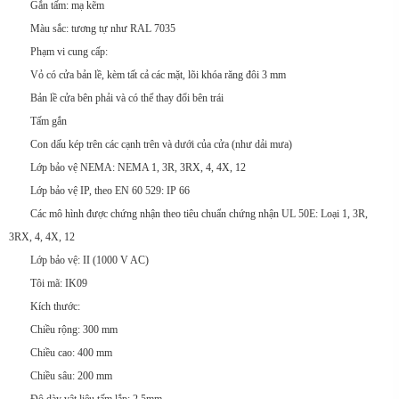
Gắn tấm: mạ kẽm
Màu sắc: tương tự như RAL 7035
Phạm vi cung cấp:
Vỏ có cửa bản lề, kèm tất cả các mặt, lõi khóa răng đôi 3 mm
Bản lề cửa bên phải và có thể thay đổi bên trái
Tấm gắn
Con dấu kép trên các cạnh trên và dưới của cửa (như dải mưa)
Lớp bảo vệ NEMA: NEMA 1, 3R, 3RX, 4, 4X, 12
Lớp bảo vệ IP, theo EN 60 529: IP 66
Các mô hình được chứng nhận theo tiêu chuẩn chứng nhận UL 50E: Loại 1, 3R,
3RX, 4, 4X, 12
Lớp bảo vệ: II (1000 V AC)
Tôi mã: IK09
Kích thước:
Chiều rộng: 300 mm
Chiều cao: 400 mm
Chiều sâu: 200 mm